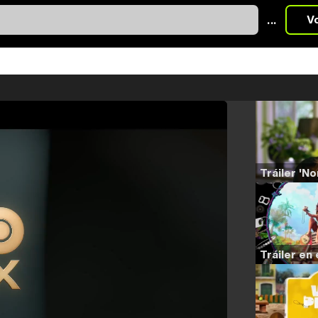
...
V