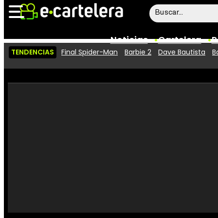
Noticias
Cartelera
P
TENDENCIAS
Final Spider-Man
Barbie 2
Dave Bautista
B
Noticias
Cartelera
Vídeos
Taquilla
Rostros
Críticas