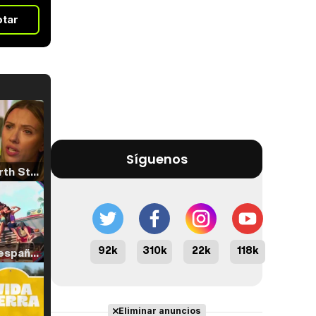
otar
Síguenos
Tráiler 'North Star' (2023)
92k
310k
22k
118k
Tráiler en español de 'La isla olvidada'
Eliminar anuncios