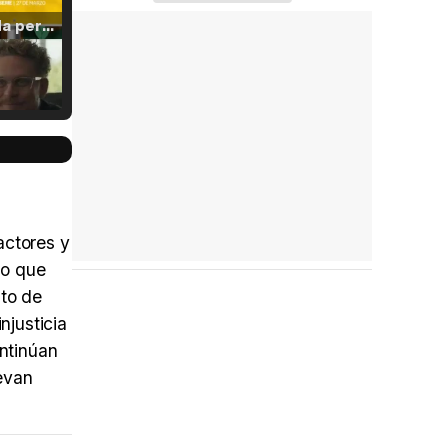
Tráiler 'Vida perra' (2026)
Tráiler Oficial en VOSE 'The Audacity'
a
actores y
Tráiler en español 'Outcome' (2026)
po que
nto de
njusticia
ontinúan
Tráiler 'Do Not Enter' (2026)
evan