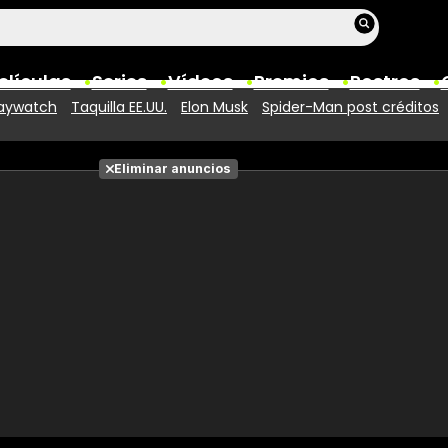
elículas
Series
Vídeos
Premios
Rostros
aywatch
Taquilla EE.UU.
Elon Musk
Spider-Man post créditos
Películas
Eliminar anuncios
Fotos
Entradas