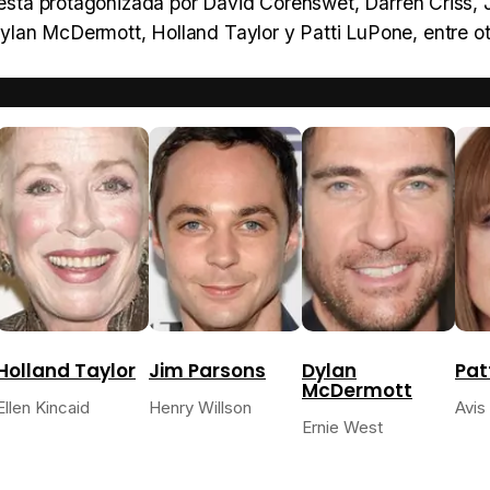
e está protagonizada por David Corenswet, Darren Criss,
lan McDermott, Holland Taylor y Patti LuPone, entre ot
Holland Taylor
Jim Parsons
Dylan
Pat
McDermott
Ellen Kincaid
Henry Willson
Avis
Ernie West