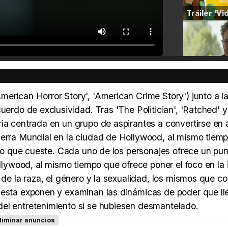
erican Horror Story', 'American Crime Story') junto a l
uerdo de exclusividad. Tras 'The Politician', 'Ratched' y
ia centrada en un grupo de aspirantes a convertirse en 
uerra Mundial en la ciudad de Hollywood, al mismo tiem
simo que cueste. Cada uno de los personajes ofrece un pu
llywood, al mismo tiempo que ofrece poner el foco en la i
 de la raza, el género y la sexualidad, los mismos que c
puesta exponen y examinan las dinámicas de poder que ll
del entretenimiento si se hubiesen desmantelado.
liminar anuncios