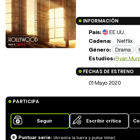
INFORMACIÓN
País:
EE.UU.
Cadena:
Netflix
Género:
Drama
Estudios:
Ryan Mur
FECHAS DE ESTRENO
01 Mayo 2020
PARTICIPA
Seguir
Escribir crítica
Co
Puntuar serie:
(Arrastra la barra y pulsa Votar)