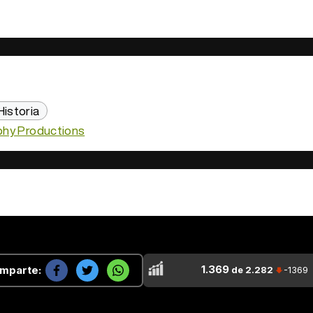
Historia
phy Productions
1.369
mparte:
de 2.282
-1369