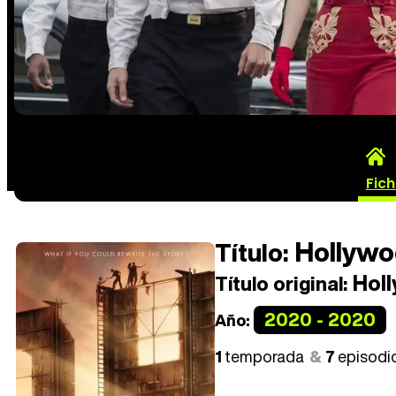
Fic
Hollywo
Título:
Hol
Título original:
2020 - 2020
Año:
1
temporada
7
episodi