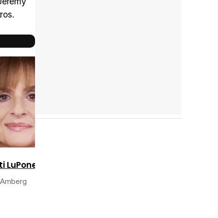
 Jeremy
ros.
Reparto
completo
ti LuPone
 Amberg