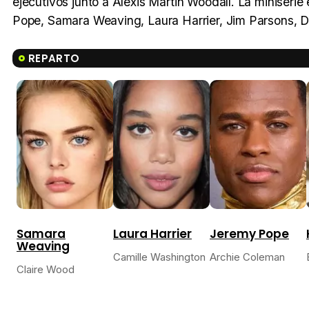
ejecutivos junto a Alexis Martin Woodall. La miniseri
Pope, Samara Weaving, Laura Harrier, Jim Parsons, Dy
REPARTO
Samara
Laura Harrier
Jeremy Pope
Weaving
Camille Washington
Archie Coleman
Claire Wood