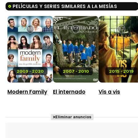
PELÍCULAS Y SERIES SIMILARES A LA MESÍAS
8,6
7,7
8,2
2009 - 2020
2007 - 2010
2015 - 2019
Modern Family
El internado
Vis a vis
Eliminar anuncios