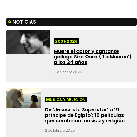
NOTICIAS
2001-2026
Muere el actor y cantante
gallego Siro Ouro (‘La Mesías')
a los 24 años
9 de enero 2026
MÚSICA Y RELIGIÓN
De 'Jesucristo Superstar' a 'El
príncipe de Egipto': 10 películas
que combinan música y religión
2 de febrero 2025