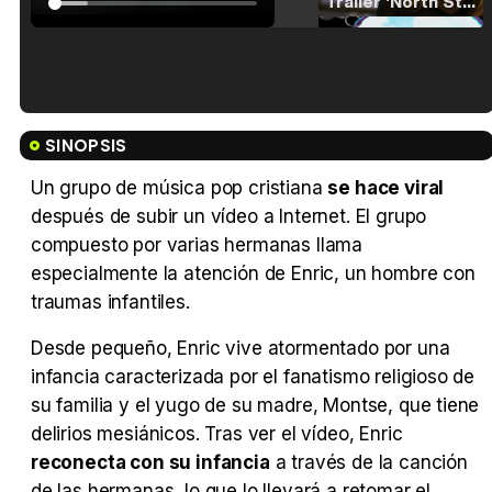
Tráiler 'North Star' (2023)
Tráiler en español de 'La isla olvidada'
SINOPSIS
Un grupo de música pop cristiana
se hace viral
después de subir un vídeo a Internet. El grupo
compuesto por varias hermanas llama
Tráiler 'Vida perra' (2026)
especialmente la atención de Enric, un hombre con
traumas infantiles.
Desde pequeño, Enric vive atormentado por una
infancia caracterizada por el fanatismo religioso de
Tráiler Oficial en VOSE 'The Audacity'
su familia y el yugo de su madre, Montse, que tiene
delirios mesiánicos. Tras ver el vídeo, Enric
reconecta con su infancia
a través de la canción
de las hermanas, lo que lo llevará a retomar el