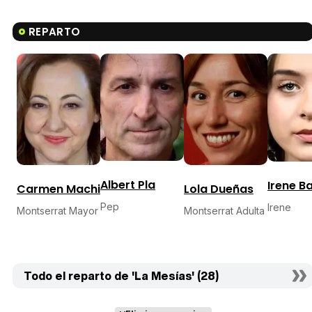
REPARTO
Albert Pla
Irene B
Carmen Machi
Lola Dueñas
Pep
Irene
Montserrat Mayor
Montserrat Adulta
Todo el reparto de 'La Mesías' (28)