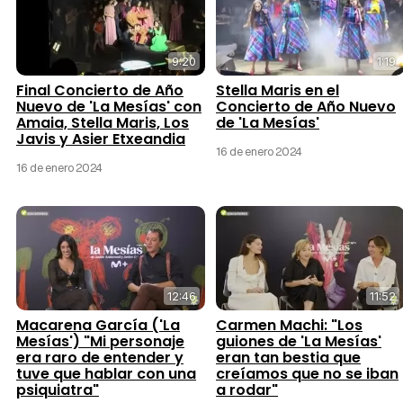
9:20
1:19
Final Concierto de Año
Stella Maris en el
Nuevo de 'La Mesías' con
Concierto de Año Nuevo
Amaia, Stella Maris, Los
de 'La Mesías'
Javis y Asier Etxeandia
16 de enero 2024
16 de enero 2024
12:46
11:52
Macarena García ('La
Carmen Machi: "Los
Mesías') "Mi personaje
guiones de 'La Mesías'
era raro de entender y
eran tan bestia que
tuve que hablar con una
creíamos que no se iban
psiquiatra"
a rodar"