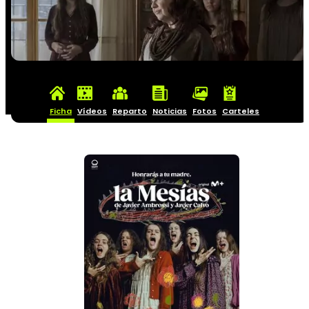
Ficha
Vídeos
Reparto
Noticias
Fotos
Carteles