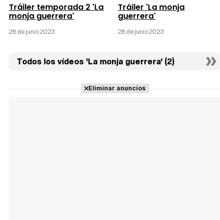
Tráiler temporada 2 'La
Tráiler 'La monja
monja guerrera'
guerrera'
28 de junio 2023
28 de junio 2023
Todos los vídeos 'La monja guerrera' (2)
Eliminar anuncios