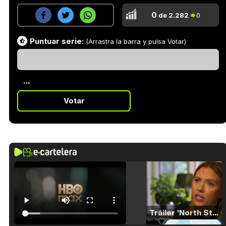
0
de 2.282
0
Puntuar serie:
(Arrastra la barra y pulsa Votar)
...
Votar
Tráiler 'North Star' (2023)