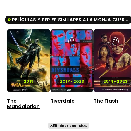
PELÍCULAS Y SERIES SIMILARES A LA MONJA GUERRERA
8,2
8,5
7,6
2019
2017 - 2023
2014 - 2023
The
Riverdale
The Flash
Mandalorian
Eliminar anuncios