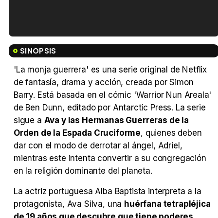
Tráiler en español de 'La isla olvidada'
SINOPSIS
'La monja guerrera' es una serie original de Netflix
de fantasía, drama y acción, creada por Simon
Barry. Está basada en el cómic 'Warrior Nun Areala'
Tráiler 'Vida perra' (2026)
de Ben Dunn, editado por Antarctic Press. La serie
sigue a
Ava y las Hermanas Guerreras de la
Orden de la Espada Cruciforme
, quienes deben
dar con el modo de derrotar al ángel, Adriel,
Tráiler Oficial en VOSE 'The Audacity'
mientras este intenta convertir a su congregación
en la religión dominante del planeta.
La actriz portuguesa Alba Baptista interpreta a la
protagonista, Ava Silva, una
huérfana tetrapléjica
Tráiler en español 'Outcome' (2026)
de 19 años que descubre que tiene poderes