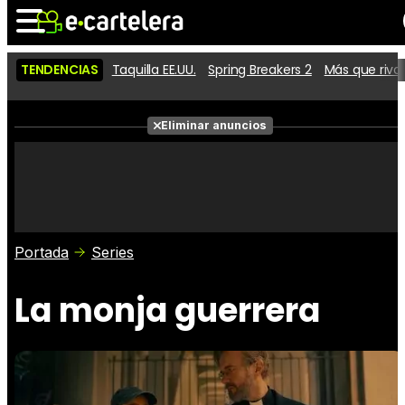
TENDENCIAS
Taquilla EE.UU.
Spring Breakers 2
Más que riva
Noticias
Cartelera
Películas
Eliminar anuncios
Series
Vídeos
Taquilla
Fotos
Premios
Rostros
Críticas
Entradas
Portada
Series
La monja guerrera