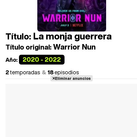
La monja guerrera
Título:
Warrior Nun
Título original:
2020 - 2022
Año:
2
temporadas
18
episodios
Eliminar anuncios