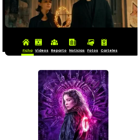
Ficha
Vídeos
Reparto
Noticias
Fotos
Carteles