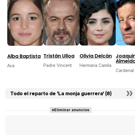
Tristán Ulloa
Olivia Delcán
Joaqui
Alba Baptista
Almeid
Padre Vincent
Hermana Camila
Ava
Cardenal 
Todo el reparto de 'La monja guerrera' (8)
Eliminar anuncios