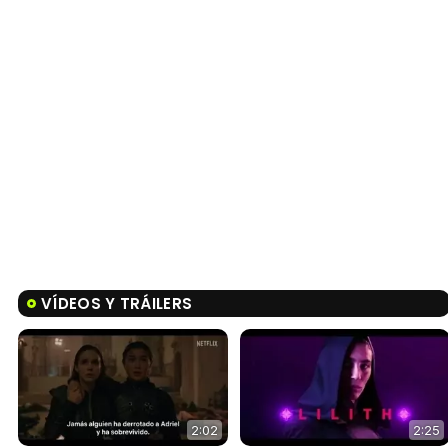
VÍDEOS Y TRÁILERS
2:02
2:25