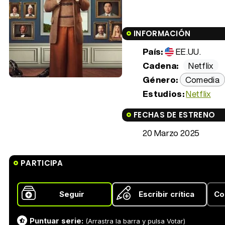
INFORMACIÓN
País:
EE.UU.
Cadena:
Netflix
Género:
Comedia
Estudios:
Netflix
FECHAS DE ESTRENO
20 Marzo 2025
PARTICIPA
Seguir
Escribir crítica
Co
Puntuar serie:
(Arrastra la barra y pulsa Votar)