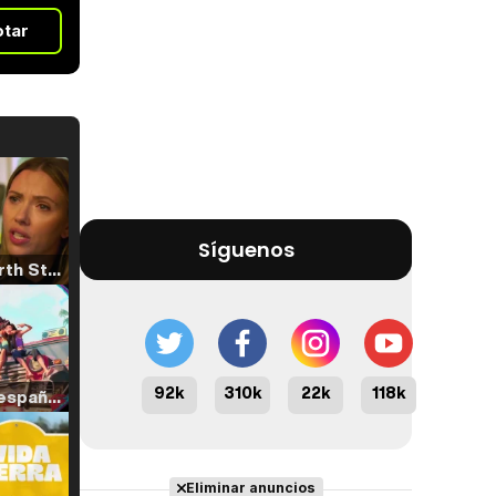
otar
Síguenos
Tráiler 'North Star' (2023)
92k
310k
22k
118k
Tráiler en español de 'La isla olvidada'
Eliminar anuncios