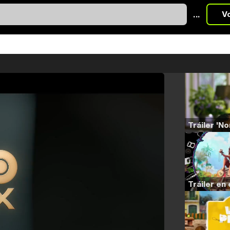
...
V