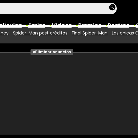
elículas
Series
Vídeos
Premios
Rostros
sney
Spider-Man post créditos
Final Spider-Man
Las chicas 
Películas
Eliminar anuncios
Fotos
Entradas