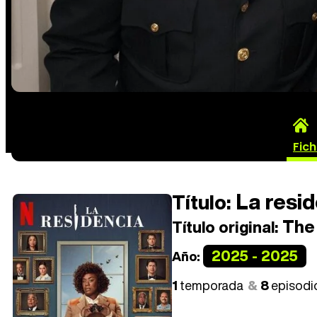
Fic
La resid
Título:
The
Título original:
2025 - 2025
Año:
1
temporada
8
episodi