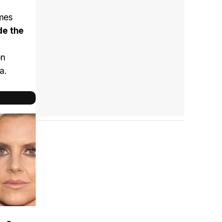
imes
de the
on
a.
Reparto
completo