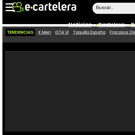
Noticias
Cartelera
P
TENDENCIAS
X Men
GTA VI
Taquilla España
Fracasos Di
Noticias
Cartelera
Vídeos
Taquilla
Rostros
Críticas