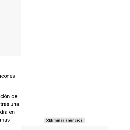
incones
ación de
 tras una
ndrá en
s más
Eliminar anuncios