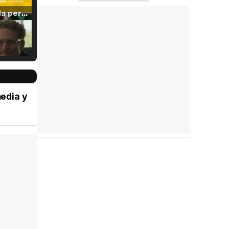
Tráiler 'Vida perra' (2026)
Tráiler Oficial en VOSE 'The Audacity'
edia y
Tráiler en español 'Outcome' (2026)
Tráiler 'Do Not Enter' (2026)