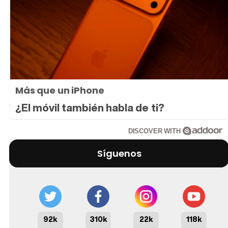
Más que un iPhone
¿El móvil también habla de ti?
DISCOVER WITH
Síguenos
92k
310k
22k
118k