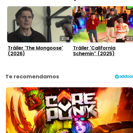
2:18
2:1
Tráiler 'The Mongoose'
Tráiler 'California
(2026)
Schemin'' (2025)