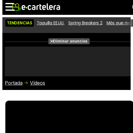
TENDENCIAS
Taquilla EE.UU.
Spring Breakers 2
Más que riva
Noticias
Cartelera
Películas
Eliminar anuncios
Series
Vídeos
Taquilla
Fotos
Premios
Rostros
Críticas
Entradas
Portada
Vídeos