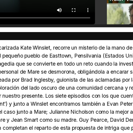
carizada Kate Winslet, recorre un misterio de la mano de
l pequeño pueblo de Easttown, Pensilvania (Estados Uni
ragedia que se convierte en todo un reto cuando la inves
personal de Mare se desmorona, obligándola a encarar 
creada por Brad Inglesby, guionista de las aclamadas por l
loración del lado oscuro de una comunidad cercana y r
r nuestro presente. Los siete episodios con los que cuen
unt') y junto a Winslet encontramos también a Evan Peter
el caso junto a Mare; Julianne Nicholson como la mejor 
 Mare y Jean Smart como su madre. Guy Pearce, David D
completan el reparto de esta propuesta de intriga que