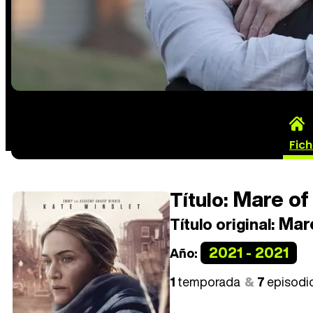
Fic
Mare of
Título:
Mare
Título original:
2021 - 2021
Año:
1
temporada
7
episodi