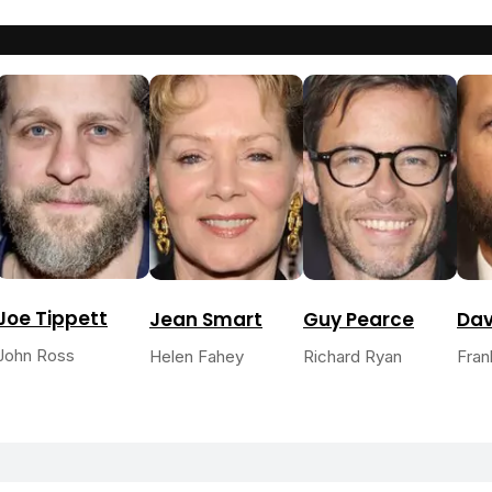
Joe Tippett
Jean Smart
Guy Pearce
Da
John Ross
Helen Fahey
Richard Ryan
Fran