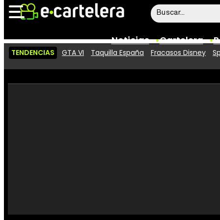
Noticias
Cartelera
P
TENDENCIAS
GTA VI
Taquilla España
Fracasos Disney
Sp
Noticias
Cartelera
Vídeos
Taquilla
Rostros
Críticas