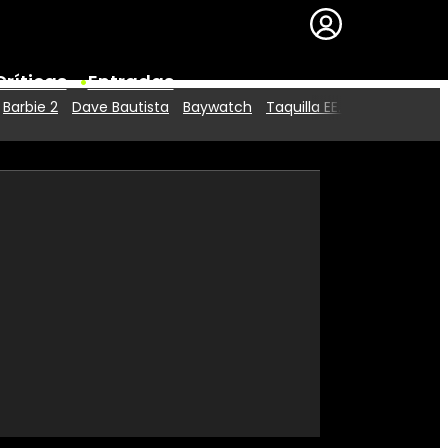
Críticas
Entradas
Barbie 2
Dave Bautista
Baywatch
Taquilla EE.UU.
Series
Premios