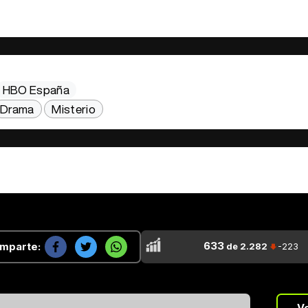
HBO España
Drama
Misterio
633
mparte:
de 2.282
-223
...
V