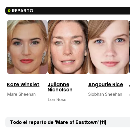
REPARTO
Kate Winslet
Julianne
Angourie Rice
Nicholson
Mare Sheehan
Siobhan Sheehan
Lori Ross
Todo el reparto de 'Mare of Easttown' (11)