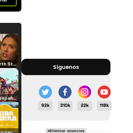
Tráiler 'North Star' (2023)
Síguenos
Tráiler en español de 'La isla olvidada'
92k
310k
22k
118k
Eliminar anuncios
Tráiler 'Vida perra' (2026)