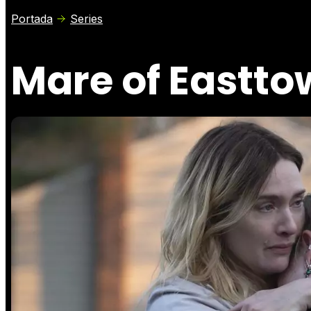
Portada
Series
Mare of Eastt