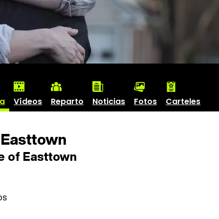
ha
Vídeos
Reparto
Noticias
Fotos
Carteles
 Easttown
 of Easttown
os