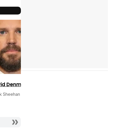
Reparto
completo
vid Denman
k Sheehan