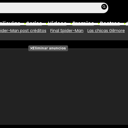
elículas
Series
Vídeos
Premios
Rostros
ider-Man post créditos
Final Spider-Man
Las chicas Gilmore
Películas
Eliminar anuncios
Fotos
Entradas