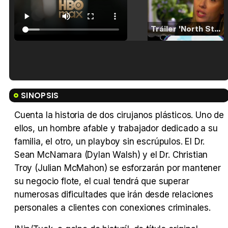
Tráiler 'North Star' (2023)
Tráiler en español de 'La isla olvidada'
SINOPSIS
Cuenta la historia de dos cirujanos plásticos. Uno de
ellos, un hombre afable y trabajador dedicado a su
familia, el otro, un playboy sin escrúpulos. El Dr.
Tráiler 'Vida perra' (2026)
Sean McNamara (Dylan Walsh) y el Dr. Christian
Troy (Julian McMahon) se esforzarán por mantener
su negocio flote, el cual tendrá que superar
numerosas dificultades que irán desde relaciones
Tráiler Oficial en VOSE 'The Audacity'
personales a clientes con conexiones criminales.