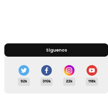
Síguenos
92k
310k
22k
118k