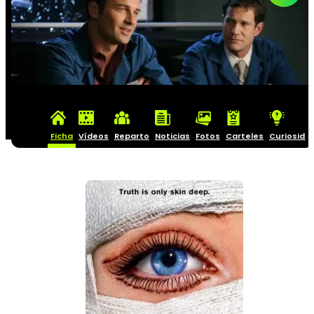
Ficha
Vídeos
Reparto
Noticias
Fotos
Carteles
Curiosida