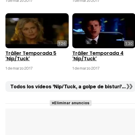
1 de marzo 2017
1 de marzo 2017
1:26
1:30
Tráiler Temporada 5
Tráiler Temporada 4
'Nip/Tuck'
'Nip/Tuck'
1 de marzo 2017
1 de marzo 2017
Todos los vídeos 'Nip/Tuck, a golpe de bisturí' (7)
Eliminar anuncios