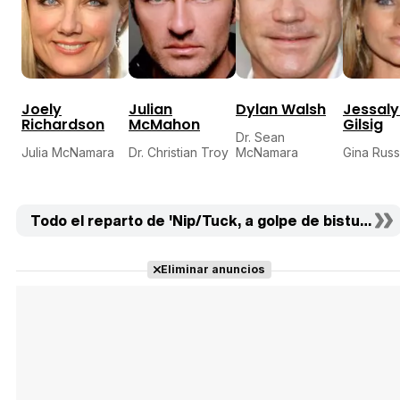
Joely
Julian
Dylan Walsh
Jessaly
Richardson
McMahon
Gilsig
Dr. Sean
Julia McNamara
Dr. Christian Troy
McNamara
Gina Rus
Todo el reparto de 'Nip/Tuck, a golpe de bisturí' (28
Eliminar anuncios