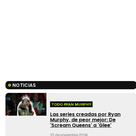
NOTICIAS
TODO RYAN MURPHY
Las series creadas por Ryan
Murphy, de peor mejor: De
'Scream Queens' a 'Glee'
10 de noviembre 2024