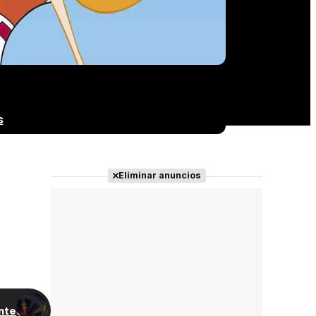
s
Eliminar anuncios
nte