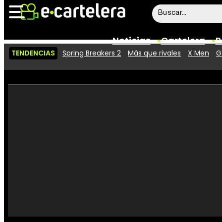
Noticias
Cartelera
P
TENDENCIAS
Spring Breakers 2
Más que rivales
X Men
G
Noticias
Cartelera
Vídeos
Taquilla
Rostros
Críticas