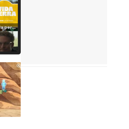
Tráiler 'Vida perra' (2026)
Tráiler Oficial en VOSE 'The Audacity'
Tráiler en español 'Outcome' (2026)
Tráiler 'Do Not Enter' (2026)