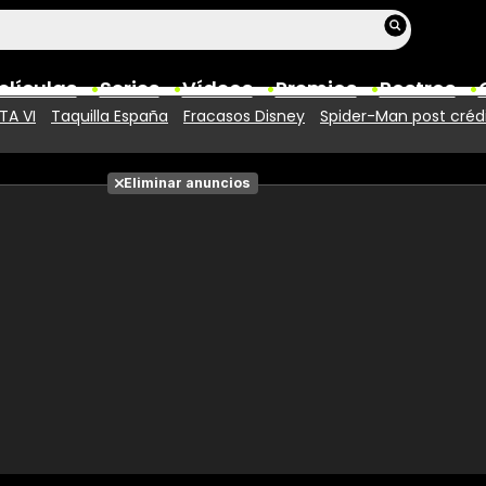
elículas
Series
Vídeos
Premios
Rostros
TA VI
Taquilla España
Fracasos Disney
Spider-Man post créd
Películas
Eliminar anuncios
Fotos
Entradas