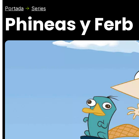
Portada
Series
Phineas y Ferb