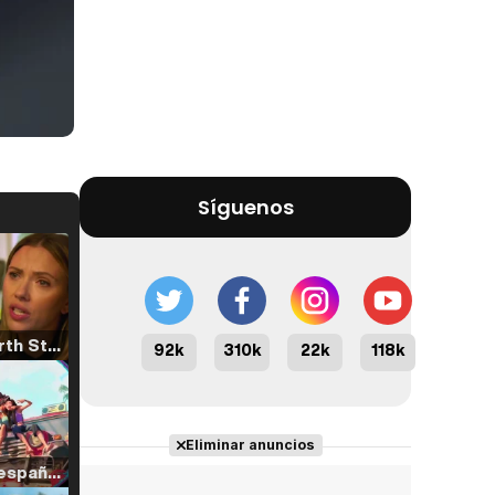
Síguenos
Tráiler 'North Star' (2023)
92k
310k
22k
118k
Eliminar anuncios
Tráiler en español de 'La isla olvidada'