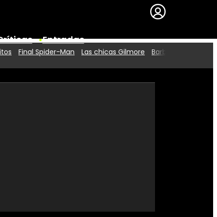
Críticas
Entradas
itos
Final Spider-Man
Las chicas Gilmore
Barbie 2
Series
Premios