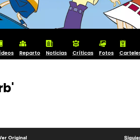
ídeos
Reparto
Noticias
Críticas
Fotos
Cartele
rb'
Ver Original
Siguie