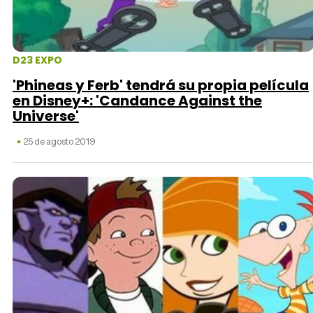
D23 EXPO
'Phineas y Ferb' tendrá su propia película
en Disney+: 'Candance Against the
Universe'
25 de agosto 2019