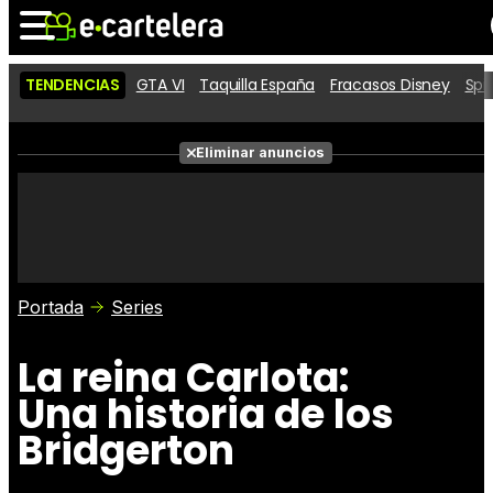
TENDENCIAS
GTA VI
Taquilla España
Fracasos Disney
Spi
Noticias
Cartelera
Películas
Eliminar anuncios
Series
Vídeos
Taquilla
Fotos
Premios
Rostros
Críticas
Entradas
Portada
Series
La reina Carlota:
Una historia de los
Bridgerton