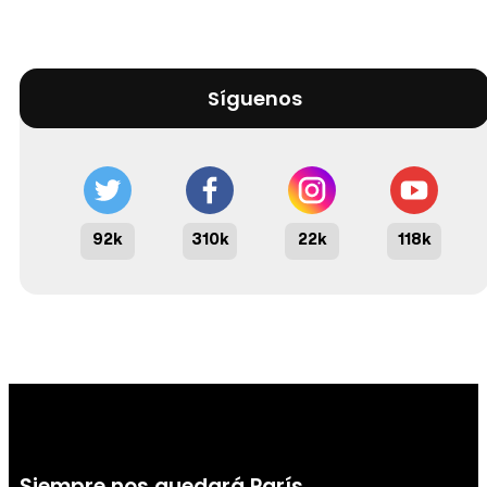
Síguenos
92k
310k
22k
118k
Siempre nos quedará París