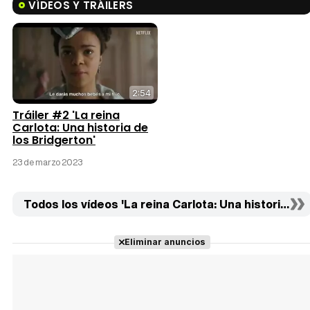
VÍDEOS Y TRÁILERS
2:54
Tráiler #2 'La reina
Carlota: Una historia de
los Bridgerton'
23 de marzo 2023
Todos los vídeos 'La reina Carlota: Una historia de l
Eliminar anuncios