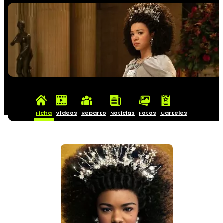
Ficha
Vídeos
Reparto
Noticias
Fotos
Carteles