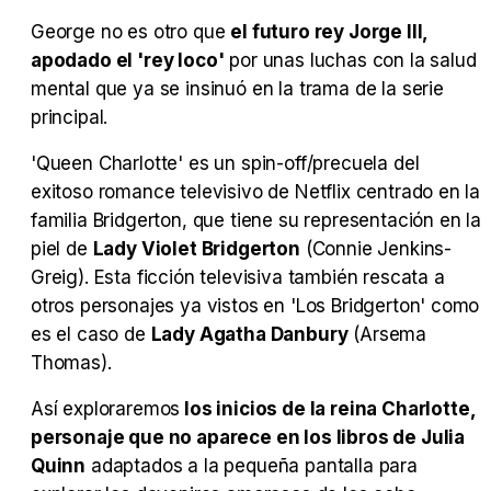
George no es otro que
el futuro rey Jorge III,
apodado el 'rey loco'
por unas luchas con la salud
mental que ya se insinuó en la trama de la serie
Tráiler en español 'Outcome' (2026)
principal.
'Queen Charlotte' es un spin-off/precuela del
exitoso romance televisivo de Netflix centrado en la
familia Bridgerton, que tiene su representación en la
Tráiler 'Do Not Enter' (2026)
piel de
Lady Violet Bridgerton
(Connie Jenkins-
Greig). Esta ficción televisiva también rescata a
otros personajes ya vistos en 'Los Bridgerton' como
es el caso de
Lady Agatha Danbury
(Arsema
Thomas).
Así exploraremos
los inicios de la reina Charlotte,
personaje que no aparece en los libros de Julia
Quinn
adaptados a la pequeña pantalla para