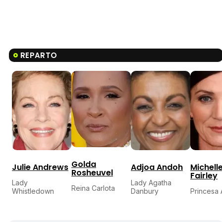
REPARTO
Golda
Julie Andrews
Adjoa Andoh
Michell
Rosheuvel
Fairley
Lady
Lady Agatha
Reina Carlota
Whistledown
Danbury
Princesa