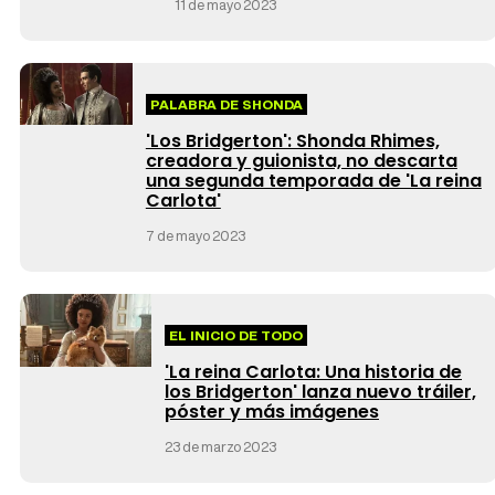
11 de mayo 2023
PALABRA DE SHONDA
'Los Bridgerton': Shonda Rhimes,
creadora y guionista, no descarta
una segunda temporada de 'La reina
Carlota'
7 de mayo 2023
EL INICIO DE TODO
'La reina Carlota: Una historia de
los Bridgerton' lanza nuevo tráiler,
póster y más imágenes
23 de marzo 2023