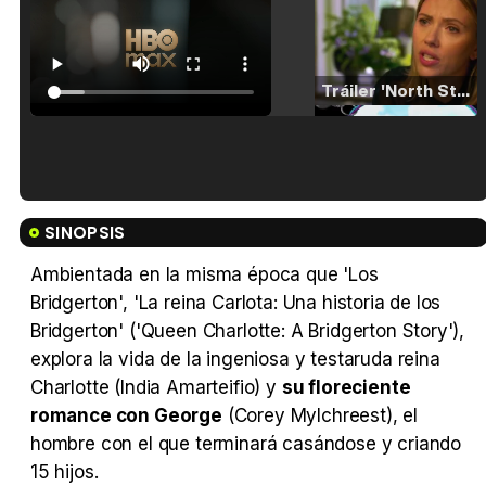
Tráiler 'North Star' (2023)
Tráiler en español de 'La isla olvidada'
SINOPSIS
Ambientada en la misma época que 'Los
Bridgerton', 'La reina Carlota: Una historia de los
Bridgerton' ('Queen Charlotte: A Bridgerton Story'),
Tráiler 'Vida perra' (2026)
explora la vida de la ingeniosa y testaruda reina
Charlotte (India Amarteifio) y
su floreciente
romance con George
(Corey Mylchreest), el
hombre con el que terminará casándose y criando
Tráiler Oficial en VOSE 'The Audacity'
15 hijos.