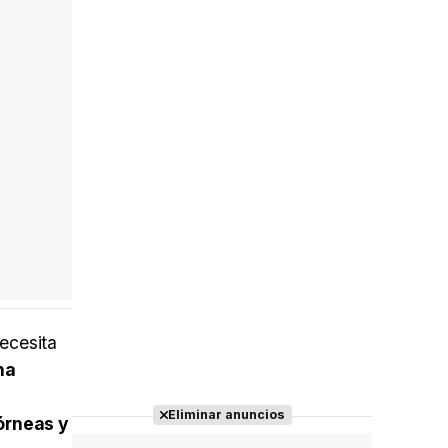
necesita
na
Eliminar anuncios
órneas y