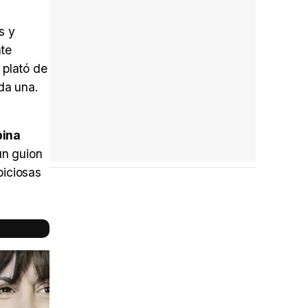
s y
nte
 plató de
da una.
ina
un guion
biciosas
Reparto
completo