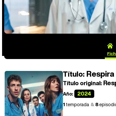
Fic
Respira
Título:
Resp
Título original:
2024
Año:
1
temporada
8
episodi