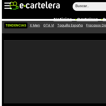
Noticias
Cartelera
P
TENDENCIAS
X Men
GTA VI
Taquilla España
Fracasos Di
Noticias
Cartelera
Vídeos
Taquilla
Rostros
Críticas