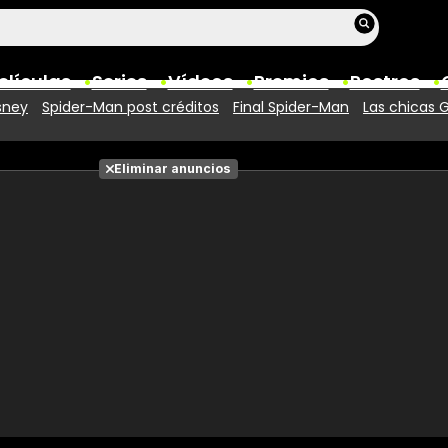
elículas
Series
Vídeos
Premios
Rostros
sney
Spider-Man post créditos
Final Spider-Man
Las chicas 
Películas
Eliminar anuncios
Fotos
Entradas