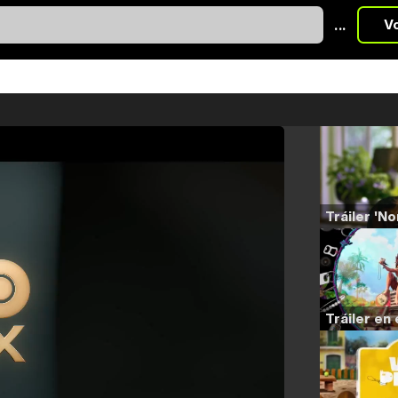
...
V