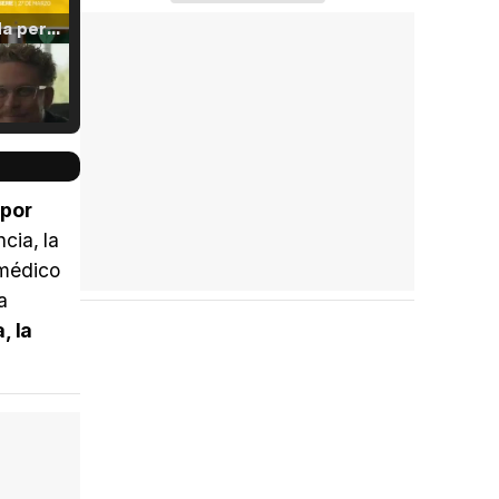
Tráiler 'Vida perra' (2026)
Tráiler Oficial en VOSE 'The Audacity'
 por
cia, la
 médico
Tráiler en español 'Outcome' (2026)
a
, la
Tráiler 'Do Not Enter' (2026)