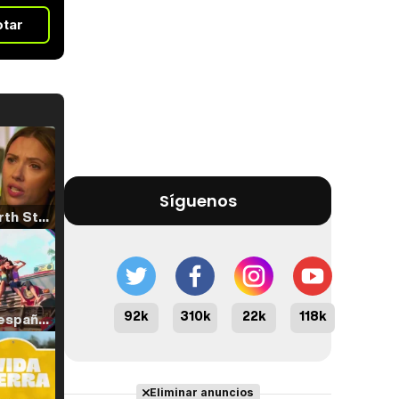
otar
Síguenos
Tráiler 'North Star' (2023)
92k
310k
22k
118k
Tráiler en español de 'La isla olvidada'
Eliminar anuncios