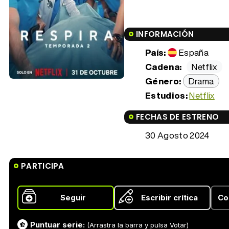
INFORMACIÓN
País:
España
Cadena:
Netflix
Género:
Drama
Estudios:
Netflix
FECHAS DE ESTRENO
30 Agosto 2024
PARTICIPA
Seguir
Escribir crítica
Co
Puntuar serie:
(Arrastra la barra y pulsa Votar)