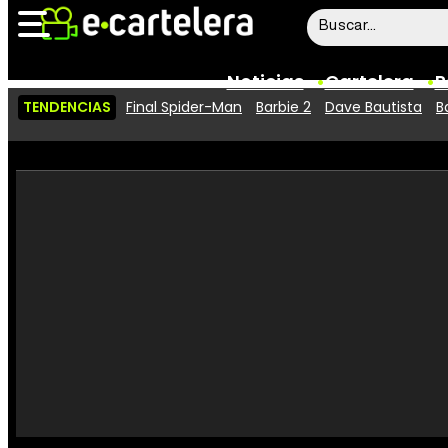
Noticias
Cartelera
P
TENDENCIAS
Final Spider-Man
Barbie 2
Dave Bautista
B
Noticias
Cartelera
Vídeos
Taquilla
Rostros
Críticas