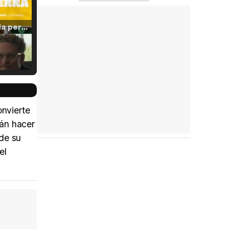
Tráiler 'Vida perra' (2026)
Tráiler Oficial en VOSE 'The Audacity'
nvierte
rán hacer
 de su
Tráiler en español 'Outcome' (2026)
el
Tráiler 'Do Not Enter' (2026)