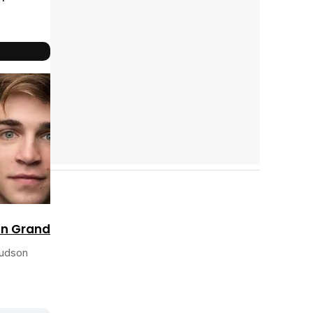
Reparto
completo
n Grandillo
Hudson