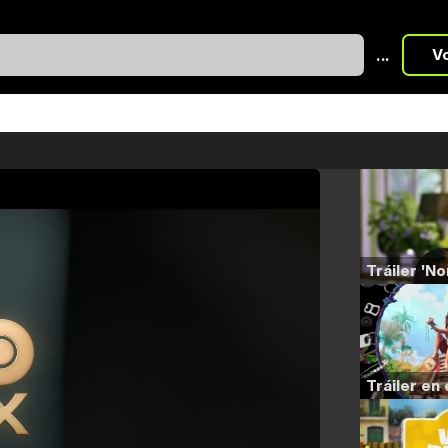
...
V