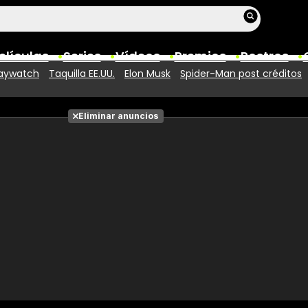
elículas
Series
Vídeos
Premios
Rostros
aywatch
Taquilla EE.UU.
Elon Musk
Spider-Man post créditos
Películas
Eliminar anuncios
Fotos
Entradas