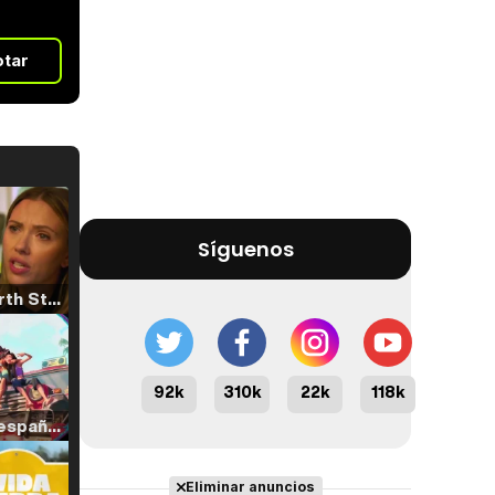
otar
Síguenos
Tráiler 'North Star' (2023)
92k
310k
22k
118k
Tráiler en español de 'La isla olvidada'
Eliminar anuncios