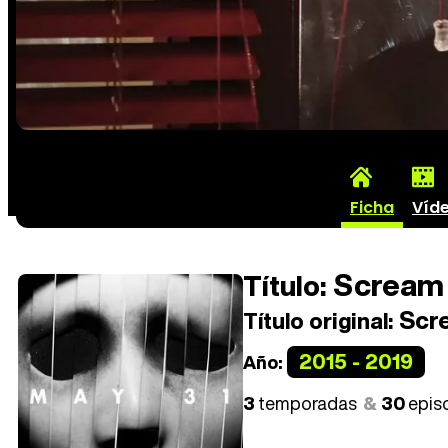
Ficha
Víd
Scream
Título:
Scre
Título original:
2015 - 2019
Año:
3
temporadas
30
epis