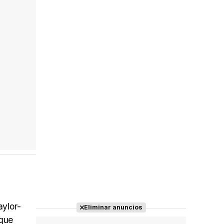
aylor-
Eliminar anuncios
 que