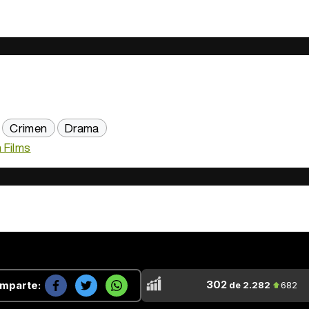
Crimen
Drama
 Films
302
mparte:
de 2.282
682