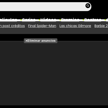
elículas
Series
Vídeos
Premios
Rostros
 post créditos
Final Spider-Man
Las chicas Gilmore
Barbie 2
Películas
Eliminar anuncios
Fotos
Entradas