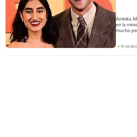
Ambika Mo
en la min
mucho pe
16 de abr