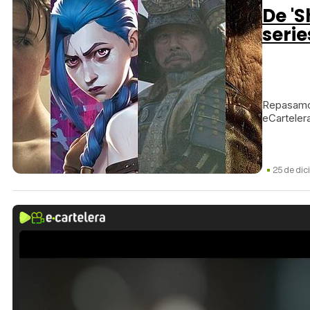
De 'S
serie
Repasamos
eCartelera
25 de di