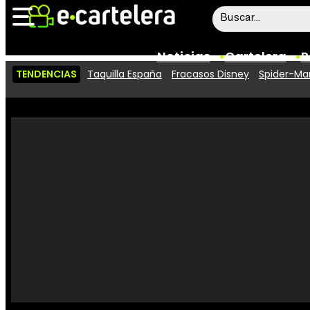
Noticias
Cartelera
P
TENDENCIAS
Taquilla España
Fracasos Disney
Spider-Man
Noticias
Cartelera
Vídeos
Taquilla
Rostros
Críticas