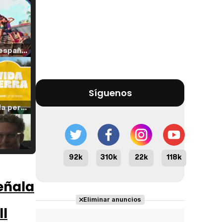
Tráiler en español de 'La isla olvidada'
Síguenos
Tráiler 'Vida perra' (2026)
92k
310k
22k
118k
Tráiler Oficial en VOSE 'The Audacity'
eñala
Eliminar anuncios
l
Tráiler en español 'Outcome' (2026)