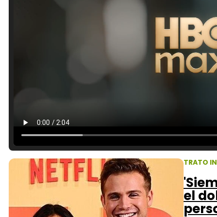
TRATO I
'Sie
el do
pers