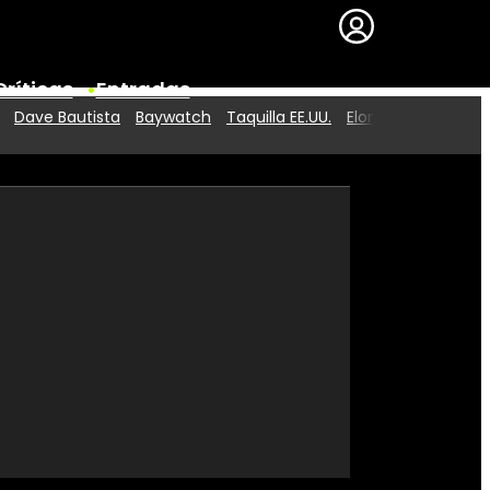
Críticas
Entradas
Dave Bautista
Baywatch
Taquilla EE.UU.
Elon Musk
Series
Premios