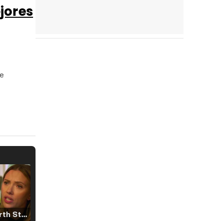
ejores
de
Tráiler 'North Star' (2023)