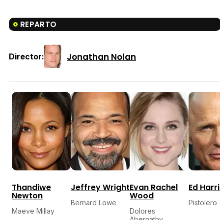
REPARTO
Jonathan Nolan
Director:
Thandiwe
Jeffrey Wright
Evan Rachel
Ed Harri
Newton
Wood
Bernard Lowe
Pistolero
Maeve Millay
Dolores
Abernathy