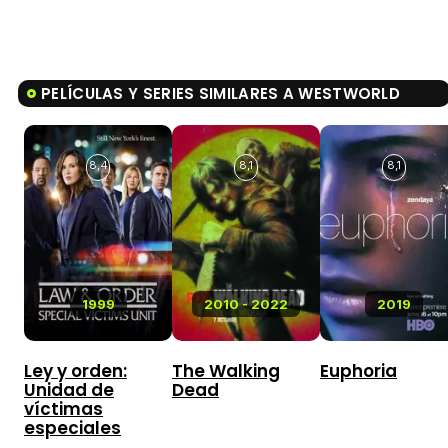
PELÍCULAS Y SERIES SIMILARES A WESTWORLD
8,4
8,1
8,1
1999
2010 - 2022
2019
Ley y orden:
The Walking
Euphoria
Unidad de
Dead
víctimas
especiales