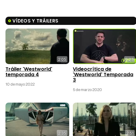
VÍDEOS Y TRÁILERS
2:05
9:23
Tráiler 'Westworld'
Videocrítica de
temporada 4
'Westworld' Temporada
3
10 de mayo 2022
5 de marzo 2020
2:35
2:51