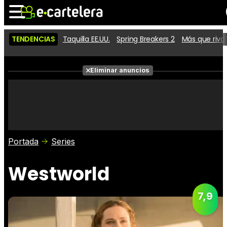
TENDENCIAS
Taquilla EE.UU.
Spring Breakers 2
Más que riva
Noticias
Cartelera
Películas
Eliminar anuncios
Series
Vídeos
Taquilla
Fotos
Premios
Rostros
Críticas
Entradas
Portada
Series
Westworld
7,9