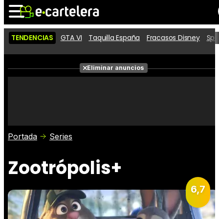
TENDENCIAS
GTA VI
Taquilla España
Fracasos Disney
Spi
Noticias
Cartelera
Películas
Eliminar anuncios
Series
Vídeos
Taquilla
Fotos
Premios
Rostros
Críticas
Entradas
Portada
Series
Zootrópolis+
6,7