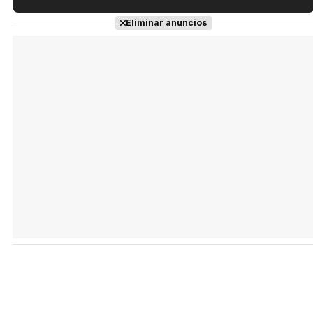
Tráiler en español de 'La isla olvidada'
Eliminar anuncios
Tráiler 'Vida perra' (2026)
Tráiler Oficial en VOSE 'The Audacity'
Tráiler en español 'Outcome' (2026)