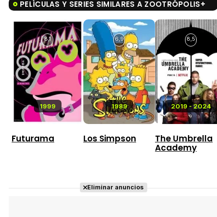
PELÍCULAS Y SERIES SIMILARES A ZOOTRÓPOLIS+
8,1
6,9
8,5
1999
1989
2019 - 2024
Futurama
Los Simpson
The Umbrella
Academy
Eliminar anuncios