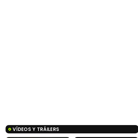
Tráiler 'Do Not Enter' (2026)
VÍDEOS Y TRÁILERS