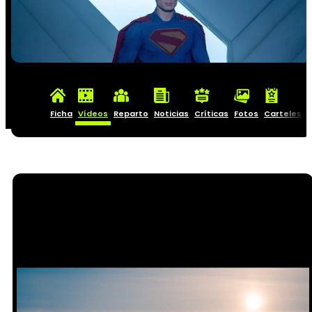
Ficha
Vídeos
Reparto
Noticias
Críticas
Fotos
Carteles