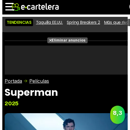
TENDENCIAS
Taquilla EE.UU.
Spring Breakers 2
Más que riva
Noticias
Cartelera
Películas
Eliminar anuncios
Series
Vídeos
Taquilla
Fotos
Premios
Rostros
Críticas
Entradas
Portada
Películas
Superman
2025
8,3