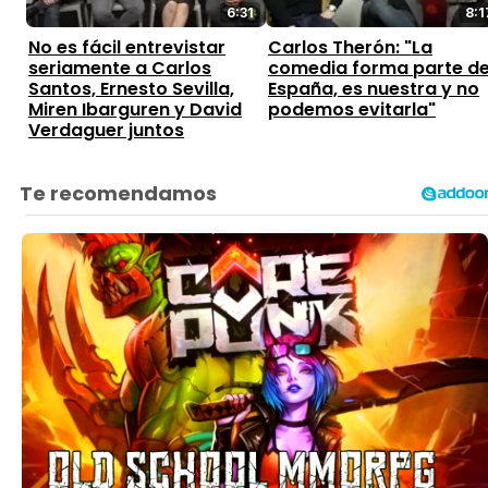
6:31
8:1
No es fácil entrevistar
Carlos Therón: "La
seriamente a Carlos
comedia forma parte d
Santos, Ernesto Sevilla,
España, es nuestra y no
Miren Ibarguren y David
podemos evitarla"
Verdaguer juntos