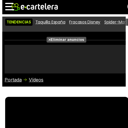
TENDENCIAS
Taquilla España
Fracasos Disney
Spider-Man 
Noticias
Cartelera
Películas
Eliminar anuncios
Series
Vídeos
Taquilla
Fotos
Premios
Rostros
Críticas
Entradas
Portada
Vídeos