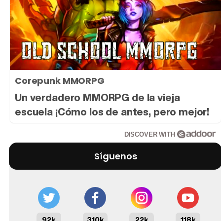
Corepunk MMORPG
Un verdadero MMORPG de la vieja
escuela ¡Cómo los de antes, pero mejor!
DISCOVER WITH
Síguenos
92k
310k
22k
118k