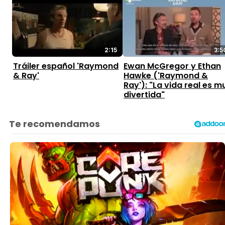
2:15
3:5
Tráiler español 'Raymond
Ewan McGregor y Ethan
& Ray'
Hawke ('Raymond &
Ray'): "La vida real es m
divertida"