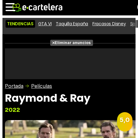
TENDENCIAS
GTA VI
Taquilla España
Fracasos Disney
Spi
Noticias
Cartelera
Películas
Eliminar anuncios
Series
Vídeos
Taquilla
Fotos
Premios
Rostros
Críticas
Entradas
Portada
Películas
Raymond & Ray
2022
5,0