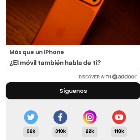
Más que un iPhone
¿El móvil también habla de ti?
DISCOVER WITH
Síguenos
92k
310k
22k
118k