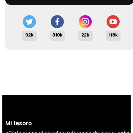
92k
310k
22k
118k
Mi tesoro
eCartelera es el portal de referencia de cine y series.