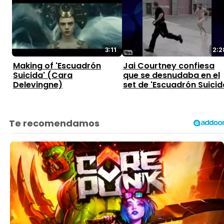
3:11
2:2
Making of 'Escuadrón
Jai Courtney confiesa
Suicida' (Cara
que se desnudaba en el
Delevingne)
set de 'Escuadrón Suicid