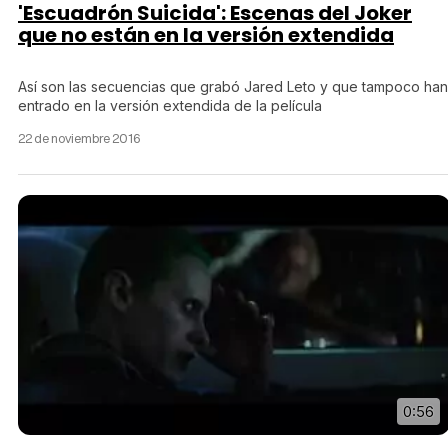
'Escuadrón Suicida': Escenas del Joker
que no están en la versión extendida
Tráiler en español 'Outcome' (2026)
Así son las secuencias que grabó Jared Leto y que tampoco han
entrado en la versión extendida de la película
22 de noviembre 2016
Tráiler 'Do Not Enter' (2026)
0:56