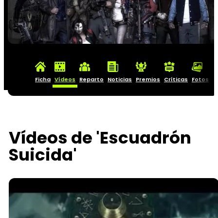
Ficha
Vídeos
Reparto
Noticias
Premios
Críticas
Fotos
C
Vídeos de 'Escuadrón
Suicida'