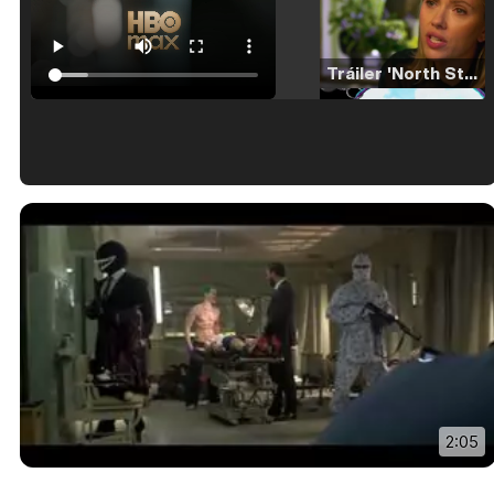
Tráiler 'North Star' (2023)
Tráiler en español de 'La isla olvidada'
Tráiler 'Vida perra' (2026)
2:05
Tráiler Oficial en VOSE 'The Audacity'