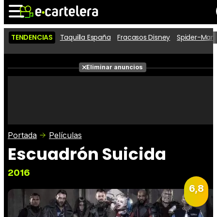
TENDENCIAS
Taquilla España
Fracasos Disney
Spider-Man 
Noticias
Cartelera
Películas
Eliminar anuncios
Series
Vídeos
Taquilla
Fotos
Premios
Rostros
Críticas
Entradas
Portada
Películas
Escuadrón Suicida
2016
6,8