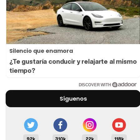
Silencio que enamora
¿Te gustaría conducir y relajarte al mismo
tiempo?
DISCOVER WITH
Síguenos
92k
310k
22k
118k