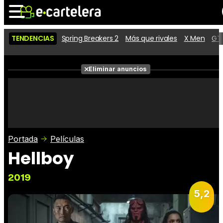
TENDENCIAS
Spring Breakers 2
Más que rivales
X Men
GTA
Noticias
Cartelera
Películas
Eliminar anuncios
Series
Vídeos
Taquilla
Fotos
Premios
Rostros
Críticas
Entradas
Portada
Películas
Hellboy
2019
5,2