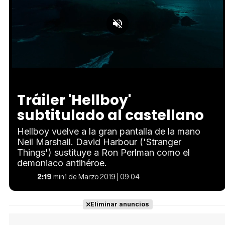
Loaded
:
Unmute
30.18%
Tráiler 'Hellboy'
subtitulado al castellano
Hellboy vuelve a la gran pantalla de la mano
Neil Marshall. David Harbour ('Stranger
Things') sustituye a Ron Perlman como el
demoniaco antihéroe.
2:19
min
1 de Marzo 2019 | 09:04
Eliminar anuncios