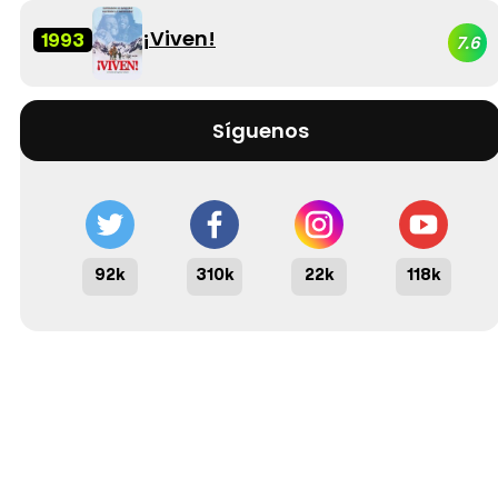
¡Viven!
1993
7.6
Síguenos
92k
310k
22k
118k