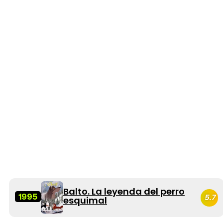
Balto. La leyenda del perro
1995
5.7
esquimal