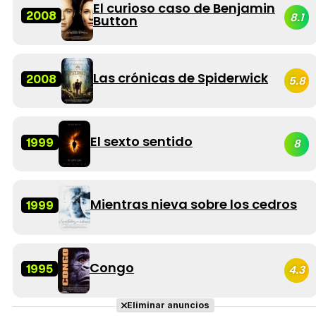
El curioso caso de Benjamin
2008
8.1
Button
Las crónicas de Spiderwick
2008
5.8
El sexto sentido
1999
8
Mientras nieva sobre los cedros
1999
Congo
1995
4.3
Eliminar anuncios