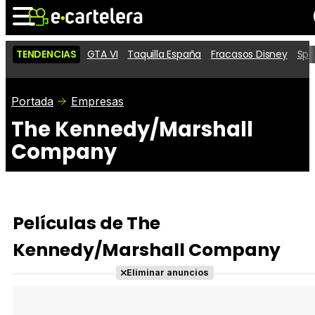
TENDENCIAS
GTA VI
Taquilla España
Fracasos Disney
Spi
Noticias
Cartelera
Películas
Portada
Empresas
The Kennedy/Marshall
Series
Vídeos
Taquilla
Company
Fotos
Premios
Rostros
Críticas
Entradas
Películas de The
Kennedy/Marshall Company
Eliminar anuncios