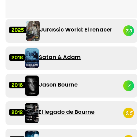
Jurassic World: El renacer
2025
7.3
Satan & Adam
2018
Jason Bourne
2016
7
El legado de Bourne
2012
6.5