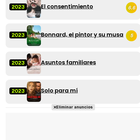
El consentimiento
2023
6.6
Bonnard, el pintor y su musa
2023
5
Asuntos familiares
2023
Solo para mí
2023
Eliminar anuncios