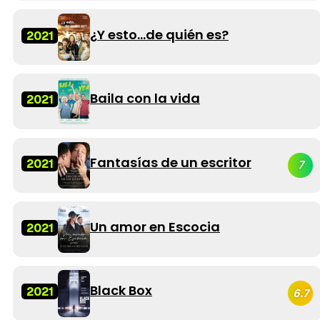
¿Y esto...de quién es?
2021
Baila con la vida
2021
Fantasías de un escritor
2021
7
Un amor en Escocia
2021
Black Box
2021
6.7