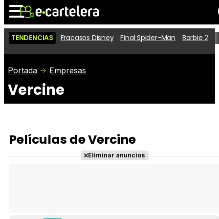
TENDENCIAS
Fracasos Disney
Final Spider-Man
Barbie 2
D
Noticias
Cartelera
Películas
Portada
Empresas
Vercine
Series
Vídeos
Taquilla
Fotos
Premios
Rostros
Críticas
Entradas
Películas de Vercine
Eliminar anuncios