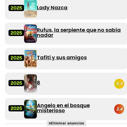
Lady Nazca
2025
Rufus, la serpiente que no sabía
2025
nadar
Tafiti y sus amigos
2025
8
2025
5.5
Angelo en el bosque
2025
3.4
misterioso
Eliminar anuncios