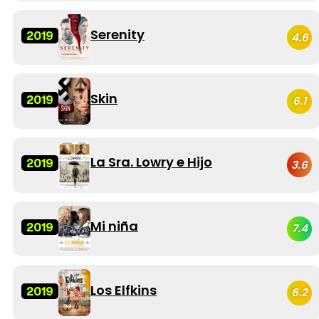
Serenity
2019
4.6
Skin
2019
6.1
La Sra. Lowry e Hijo
2019
3.6
Mi niña
2019
7.4
Los Elfkins
2019
6.2