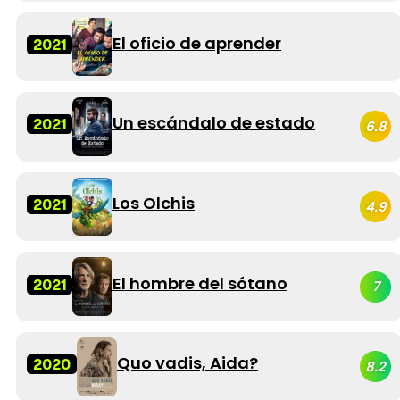
El oficio de aprender
2021
Un escándalo de estado
2021
6.8
Los Olchis
2021
4.9
El hombre del sótano
2021
7
Quo vadis, Aida?
2020
8.2