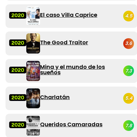
El caso Villa Caprice
2020
4.5
The Good Traitor
2020
3.6
Mina y el mundo de los
2020
7.3
sueños
Charlatán
2020
5.4
Queridos Camaradas
2020
7.8