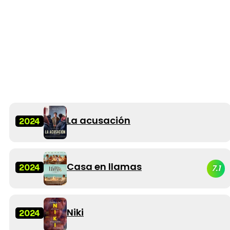
La acusación
2024
Casa en llamas
2024
7.1
Niki
2024