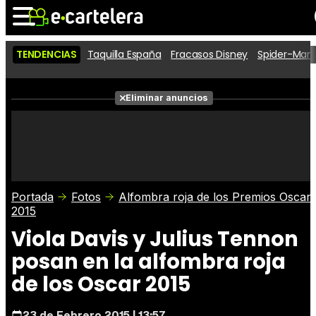
TENDENCIAS
Taquilla España
Fracasos Disney
Spider-Man 
Noticias
Cartelera
Películas
Eliminar anuncios
Series
Vídeos
Taquilla
Fotos
Premios
Rostros
Críticas
Entradas
Portada
Fotos
Alfombra roja de los Premios Oscar
2015
Viola Davis y Julius Tennon
posan en la alfombra roja
de los Oscar 2015
23 de Febrero 2015 | 13:57