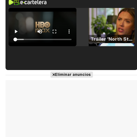
Tráiler 'North Star' (2023)
Tráiler en español de 'La isla olvidada'
Eliminar anuncios
Tráiler 'Vida perra' (2026)