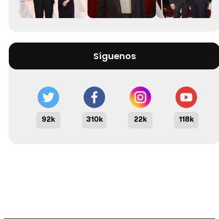
Síguenos
92k
310k
22k
118k