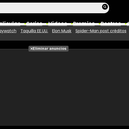
elículas
Series
Vídeos
Premios
Rostros
aywatch
Taquilla EE.UU.
Elon Musk
Spider-Man post créditos
Películas
Eliminar anuncios
Fotos
Entradas