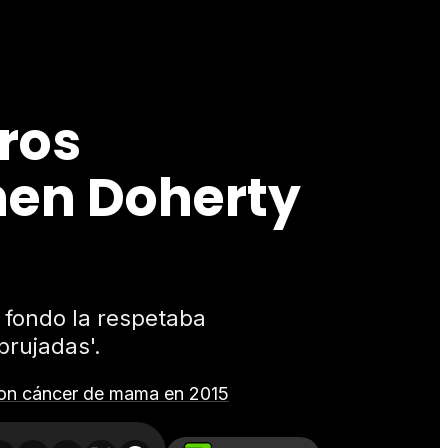
tros
nen Doherty
 fondo la respetaba
brujadas'.
 con cáncer de mama en 2015