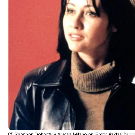
Shannen Doherty y Alyssa Milano en 'Embrujadas'
(Spel