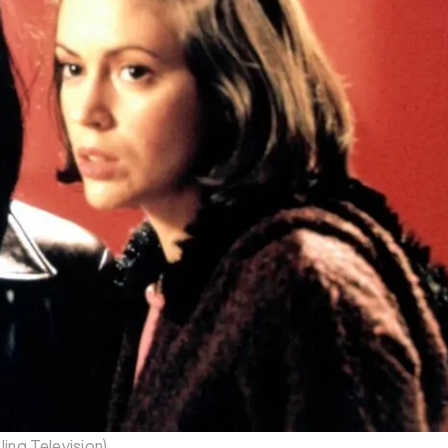
Tráiler 'Do Not Enter' (2026)
ling Television)