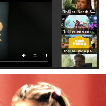
Tráiler 'North Star' (2023)
Tráiler en español de 'La isla olvidada'
Tráiler 'Vida perra' (2026)
Tráiler Oficial en VOSE 'The Audacity'
Tráiler en español 'Outcome' (2026)