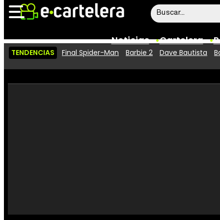
Noticias
Cartelera
P
TENDENCIAS
Final Spider-Man
Barbie 2
Dave Bautista
B
Noticias
Cartelera
Vídeos
Taquilla
Rostros
Críticas