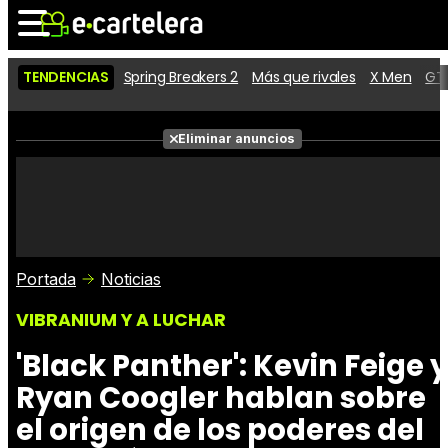
TENDENCIAS
Spring Breakers 2
Más que rivales
X Men
GTA
Noticias
Cartelera
Películas
Eliminar anuncios
Series
Vídeos
Taquilla
Fotos
Premios
Rostros
Críticas
Entradas
Portada
Noticias
VIBRANIUM Y A LUCHAR
'Black Panther': Kevin Feige y
Ryan Coogler hablan sobre
el origen de los poderes del