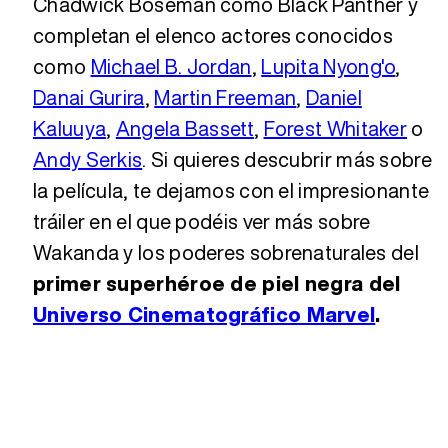
Chadwick Boseman como Black Panther y
completan el elenco actores conocidos
como
Michael B. Jordan
,
Lupita Nyong'o
,
Danai Gurira
,
Martin Freeman
,
Daniel
Kaluuya
,
Angela Bassett
,
Forest Whitaker
o
Andy Serkis
. Si quieres descubrir más sobre
la película, te dejamos con el impresionante
tráiler en el que podéis ver más sobre
Wakanda y los poderes sobrenaturales del
primer superhéroe de piel negra del
Universo Cinematográfico Marvel
.