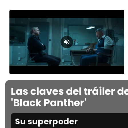
Loaded
:
Unmute
37.27%
Las claves del tráiler d
'Black Panther'
Su superpoder