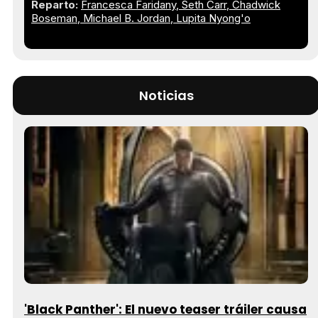
Reparto:
Francesca Faridany
Seth Carr
Chadwick
Boseman
Michael B. Jordan
Lupita Nyong'o
Noticias
'Black Panther': El nuevo teaser tráiler causa