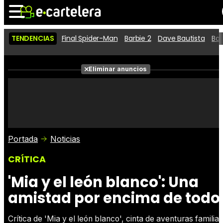
TENDENCIAS
Final Spider-Man
Barbie 2
Dave Bautista
Ba
Noticias
Cartelera
Películas
Eliminar anuncios
Series
Vídeos
Taquilla
Fotos
Premios
Rostros
Críticas
Entradas
Portada
Noticias
CRÍTICA
'Mia y el león blanco': Una
amistad por encima de todo
Crítica de 'Mia y el león blanco', cinta de aventuras familiar