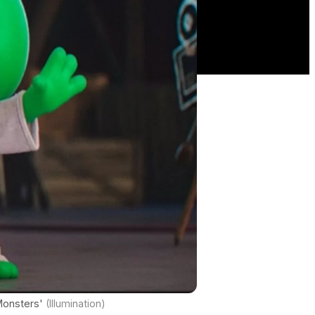
 Monsters'
(Illumination)