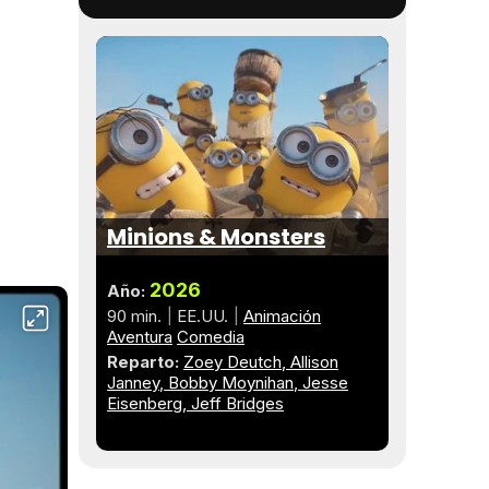
Minions & Monsters
2026
Año:
90 min.
EE.UU.
Animación
Aventura
Comedia
Reparto:
Zoey Deutch
Allison
Janney
Bobby Moynihan
Jesse
Eisenberg
Jeff Bridges