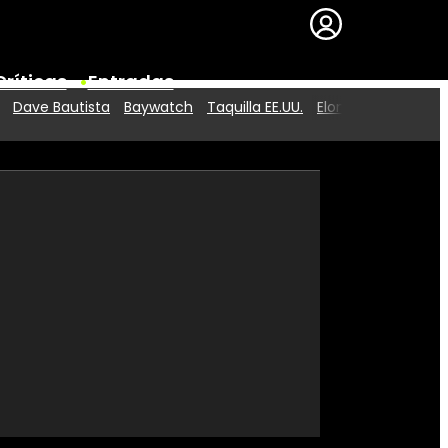
Críticas
Entradas
Dave Bautista
Baywatch
Taquilla EE.UU.
Elon Musk
Series
Premios