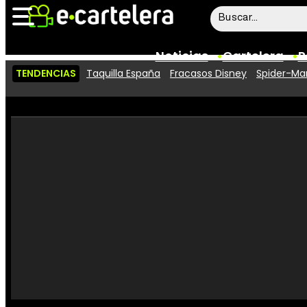
Noticias
Cartelera
P
TENDENCIAS
Taquilla España
Fracasos Disney
Spider-Man
Noticias
Cartelera
Vídeos
Taquilla
Rostros
Críticas