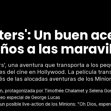
ters': Un buen a
os a las maravil
rs', una aventura que transporta a los pe
s del cine en Hollywood. La película transm
és de las alocadas aventuras de los Minio
ation, protagonizada por Timothée Chalamet y Selena G
meo especial de George Lucas
re un posible live-action de los Minions: "Oh Dios, espe