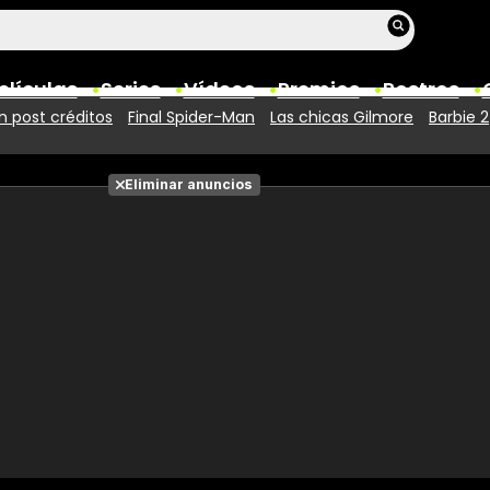
elículas
Series
Vídeos
Premios
Rostros
 post créditos
Final Spider-Man
Las chicas Gilmore
Barbie 2
Películas
Eliminar anuncios
Fotos
Entradas