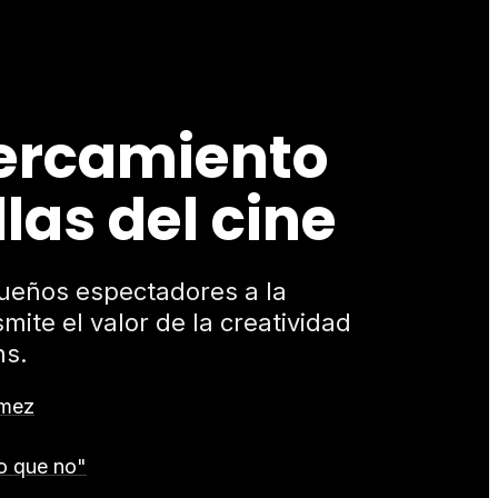
cercamiento
las del cine
queños espectadores a la
ite el valor de la creatividad
ns.
omez
ro que no"