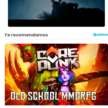
Loaded
:
Unmute
54.11%