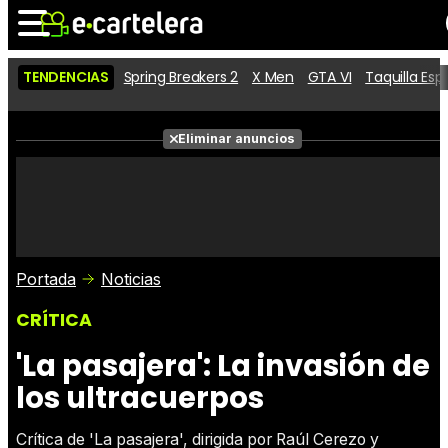
TENDENCIAS
Spring Breakers 2
X Men
GTA VI
Taquilla Es
Noticias
Cartelera
Películas
Eliminar anuncios
Series
Vídeos
Taquilla
Fotos
Premios
Rostros
Críticas
Entradas
Portada
Noticias
CRÍTICA
'La pasajera': La invasión de
los ultracuerpos
Crítica de 'La pasajera', dirigida por Raúl Cerezo y