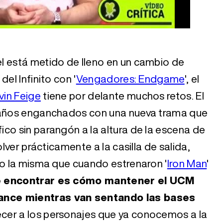
l está metido de lleno en un cambio de
el Infinito con '
Vengadores: Endgame
', el
vin Feige
tiene por delante muchos retos. El
z años enganchados con una nueva trama que
co sin parangón a la altura de la escena de
olver prácticamente a la casilla de salida,
mo la misma que cuando estrenaron '
Iron Man
'
ue encontrar es cómo mantener el UCM
ance mientras van sentando las bases
ecer a los personajes que ya conocemos a la