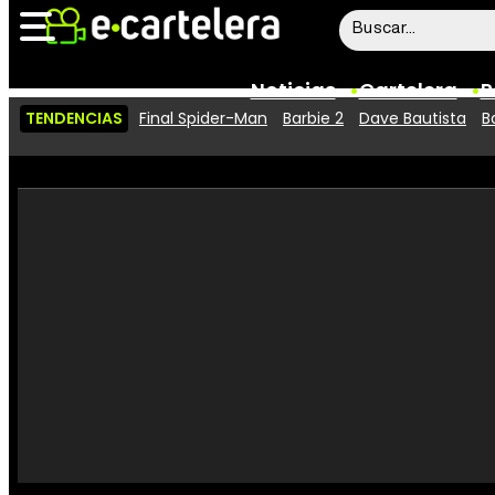
Noticias
Cartelera
P
TENDENCIAS
Final Spider-Man
Barbie 2
Dave Bautista
B
Noticias
Cartelera
Vídeos
Taquilla
Rostros
Críticas