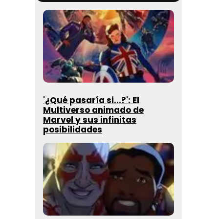
'¿Qué pasaría si...?': El
Multiverso animado de
Marvel y sus infinitas
posibilidades