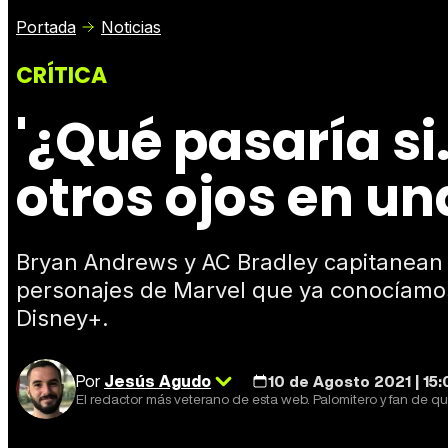
Portada
Noticias
CRÍTICA
'¿Qué pasaría si.
otros ojos en un
Bryan Andrews y AC Bradley capitanean l
personajes de Marvel que ya conocíamos c
Disney+.
Por
Jesús Agudo
10 de Agosto 2021 | 15
El redactor más veterano de esta web. Palomitero y fan de qu