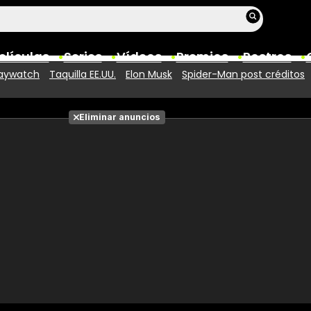
elículas
Series
Vídeos
Premios
Rostros
aywatch
Taquilla EE.UU.
Elon Musk
Spider-Man post créditos
Películas
Eliminar anuncios
Fotos
Entradas