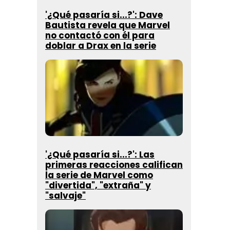
'¿Qué pasaría si...?': Dave
Bautista revela que Marvel
no contactó con él para
doblar a Drax en la serie
'¿Qué pasaría si...?': Las
primeras reacciones califican
la serie de Marvel como
"divertida", "extraña" y
"salvaje"