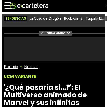
TENDENCIAS
La Casa del Dragón
Backrooms
Taquilla EE.UU
Noticias
Cartelera
Películas
Eliminar anuncios
Series
Vídeos
Taquilla
Fotos
Premios
Rostros
Críticas
Entradas
Portada
Noticias
UCM VARIANTE
'¿Qué pasaría si...?': El
Multiverso animado de
Marvel y sus infinitas