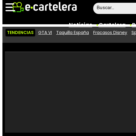
Noticias
Cartelera
P
TENDENCIAS
GTA VI
Taquilla España
Fracasos Disney
Sp
Noticias
Cartelera
Vídeos
Taquilla
Rostros
Críticas