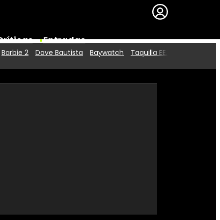
Críticas
Entradas
Barbie 2
Dave Bautista
Baywatch
Taquilla EE.UU.
Series
Premios