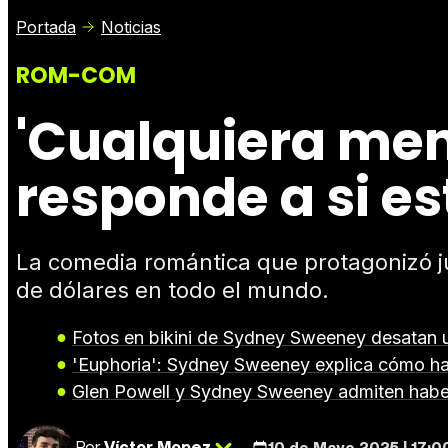
Portada
Noticias
ROM-COM
'Cualquiera men
responde a si e
La comedia romántica que protagonizó j
de dólares en todo el mundo.
Fotos en bikini de Sydney Sweeney desatan 
'Euphoria': Sydney Sweeney explica cómo ha a
Glen Powell y Sydney Sweeney admiten haber
Por
Víctor Mopez
10 de Mayo 2025 | 17:0