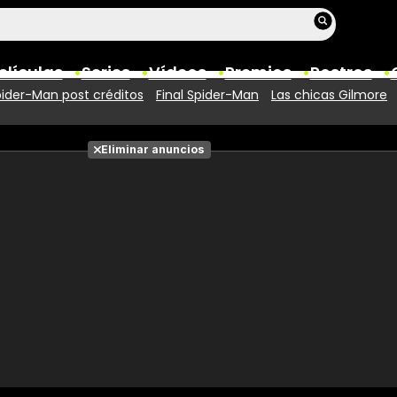
elículas
Series
Vídeos
Premios
Rostros
ider-Man post créditos
Final Spider-Man
Las chicas Gilmore
Películas
Eliminar anuncios
Fotos
Entradas