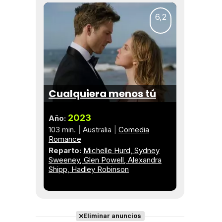
6,2
Cualquiera menos tú
2023
Año:
103 min.
Australia
Comedia
Romance
Reparto:
Michelle Hurd
Sydney
Sweeney
Glen Powell
Alexandra
Shipp
Hadley Robinson
Eliminar anuncios