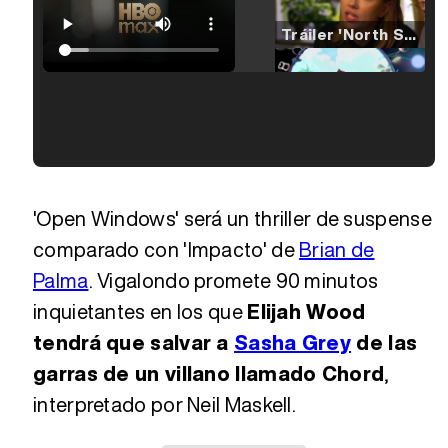
Tráiler 'North Star' (2023)
Tráiler en español de 'La isla olvidada'
Tráiler 'Vida perra' (2026)
'Open Windows' será un thriller de suspense
comparado con 'Impacto' de
Brian de
Palma
. Vigalondo promete 90 minutos
Tráiler Oficial en VOSE 'The Audacity'
inquietantes en los que
Elijah Wood
tendrá que salvar a
Sasha Grey
de las
Tráiler en español 'Outcome' (2026)
garras de un villano llamado Chord
,
interpretado por Neil Maskell.