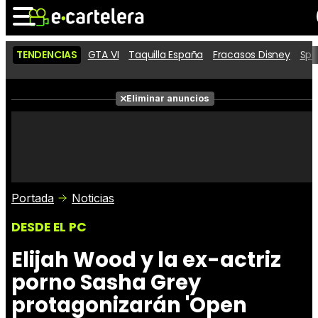
TENDENCIAS
GTA VI
Taquilla España
Fracasos Disney
Spi
Noticias
Cartelera
Películas
Eliminar anuncios
Series
Vídeos
Taquilla
Fotos
Premios
Rostros
Críticas
Entradas
Portada
Noticias
DESDE EL PC
Elijah Wood y la ex-actriz
porno Sasha Grey
protagonizarán 'Open