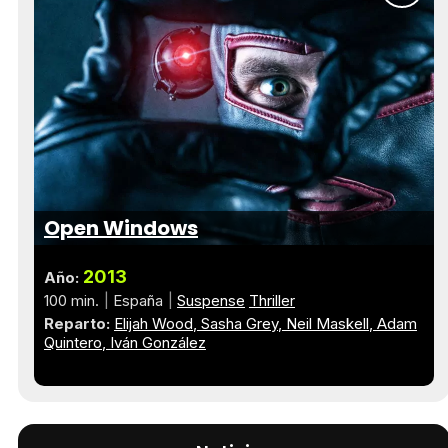
Open Windows
2013
Año:
100 min.
España
Suspense
Thriller
Reparto:
Elijah Wood
Sasha Grey
Neil Maskell
Adam
Quintero
Iván González