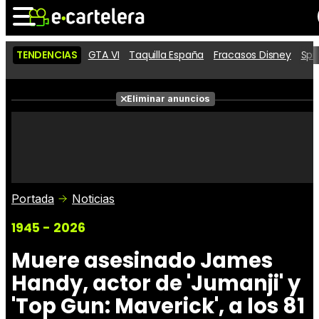
TENDENCIAS
GTA VI
Taquilla España
Fracasos Disney
Spi
Noticias
Cartelera
Películas
Eliminar anuncios
Series
Vídeos
Taquilla
Fotos
Premios
Rostros
Críticas
Entradas
Portada
Noticias
1945 - 2026
Muere asesinado James
Handy, actor de 'Jumanji' y
'Top Gun: Maverick', a los 81