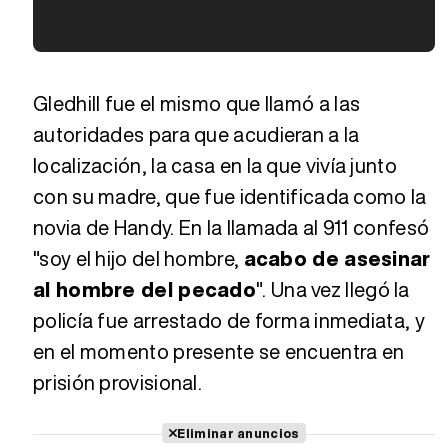
Tráiler en español de 'La isla olvidada'
Tráiler 'Vida perra' (2026)
Gledhill fue el mismo que llamó a las
autoridades para que acudieran a la
localización, la casa en la que vivía junto
Tráiler Oficial en VOSE 'The Audacity'
con su madre, que fue identificada como la
novia de Handy. En la llamada al 911 confesó
Tráiler en español 'Outcome' (2026)
"soy el hijo del hombre,
acabo de asesinar
al hombre del pecado
". Una vez llegó la
policía fue arrestado de forma inmediata, y
Tráiler 'Do Not Enter' (2026)
en el momento presente se encuentra en
prisión provisional.
Eliminar anuncios