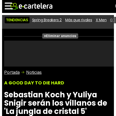
TENDENCIAS
Spring Breakers 2
Más que rivales
X Men
GTA
Noticias
Cartelera
Películas
Eliminar anuncios
Series
Vídeos
Taquilla
Fotos
Premios
Rostros
Críticas
Entradas
Portada
Noticias
A GOOD DAY TO DIE HARD
Sebastian Koch y Yuliya
Snigir serán los villanos de
'La jungla de cristal 5'