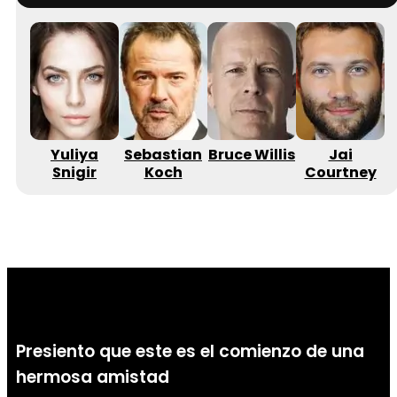
Yuliya
Sebastian
Bruce Willis
Jai
J
Snigir
Koch
Courtney
Presiento que este es el comienzo de una
hermosa amistad