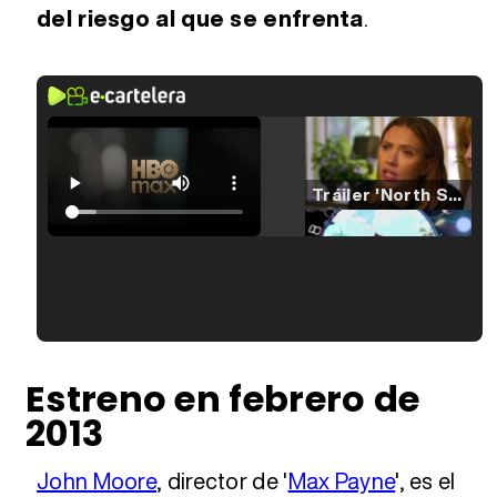
del riesgo al que se enfrenta
.
Tráiler 'North Star' (2023)
Tráiler en español de 'La isla olvidada'
Tráiler 'Vida perra' (2026)
Estreno en febrero de
2013
Tráiler Oficial en VOSE 'The Audacity'
John Moore
, director de '
Max Payne
', es el