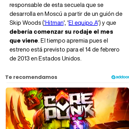
responsable de esta secuela que se
desarrolla en Moscú a partir de un guión de
Tráiler en español 'Outcome' (2026)
Skip Woods (
'Hitman
', '
El equipo A
') y que
debería comenzar su rodaje el mes
que viene
. El tiempo apremia pues el
Tráiler 'Do Not Enter' (2026)
estreno está previsto para el 14 de febrero
de 2013 en Estados Unidos.