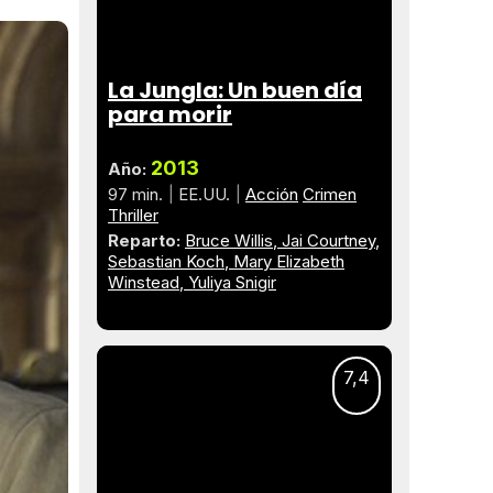
La Jungla: Un buen día
para morir
2013
Año:
97 min.
EE.UU.
Acción
Crimen
Thriller
Reparto:
Bruce Willis
Jai Courtney
Sebastian Koch
Mary Elizabeth
Winstead
Yuliya Snigir
7,4