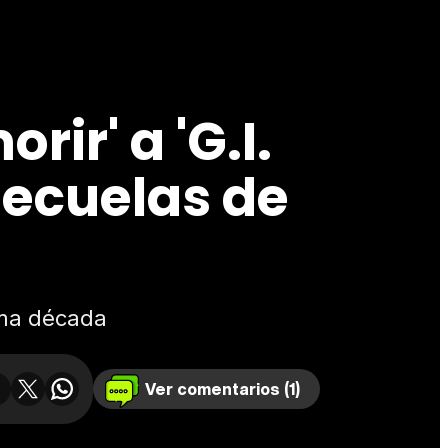
ir' a 'G.I.
secuelas de
ima década
Ver comentarios (1)