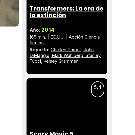
Transformers: La era de
la extinción
2014
Año:
165 min.
EE.UU.
Acción
Ciencia
ficción
Reparto:
Charles Parnell
John
DiMaggio
Mark Wahlberg
Stanley
Tucci
Kelsey Grammer
5,4
Scary Movie 5