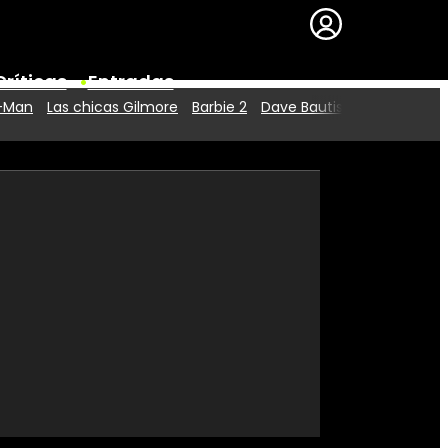
Críticas
Entradas
r-Man
Las chicas Gilmore
Barbie 2
Dave Bautista
Series
Premios