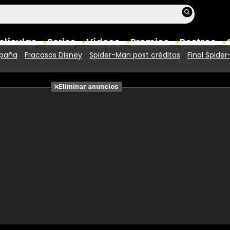
elículas
Series
Vídeos
Premios
Rostros
spaña
Fracasos Disney
Spider-Man post créditos
Final Spide
Películas
Eliminar anuncios
Fotos
Entradas