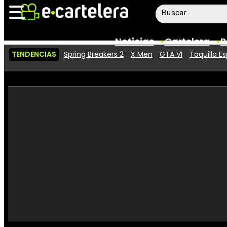
Noticias
Cartelera
P
TENDENCIAS
Spring Breakers 2
X Men
GTA VI
Taquilla E
Noticias
Cartelera
Vídeos
Taquilla
Rostros
Críticas