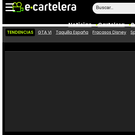
Noticias
Cartelera
P
TENDENCIAS
GTA VI
Taquilla España
Fracasos Disney
Sp
Noticias
Cartelera
Vídeos
Taquilla
Rostros
Críticas