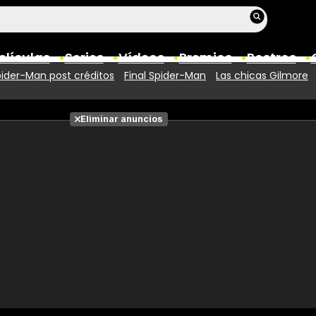
elículas
Series
Vídeos
Premios
Rostros
ider-Man post créditos
Final Spider-Man
Las chicas Gilmore
Películas
Eliminar anuncios
Fotos
Entradas