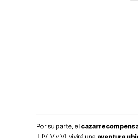
Por su parte, el
cazarrecompensa
II, IV, V y VI, vivirá una
aventura ubi