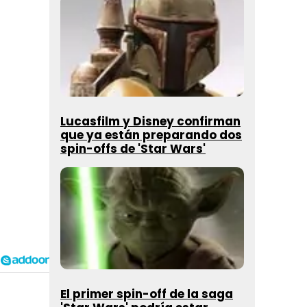
Lucasfilm y Disney confirman
que ya están preparando dos
spin-offs de 'Star Wars'
El primer spin-off de la saga