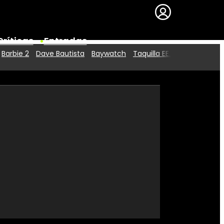
Críticas
Entradas
Barbie 2
Dave Bautista
Baywatch
Taquilla EE.UU.
Series
Premios