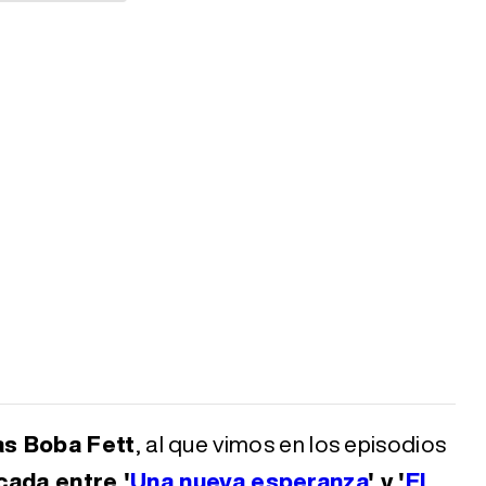
s Boba Fett
, al que vimos en los episodios
cada entre '
Una nueva esperanza
' y '
El