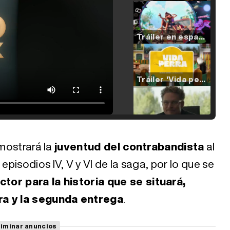
Tráiler en español de 'La isla olvidada'
Tráiler 'Vida perra' (2026)
Tráiler Oficial en VOSE 'The Audacity'
 mostrará la
juventud del contrabandista
al
 episodios IV, V y VI de la saga, por lo que se
Tráiler en español 'Outcome' (2026)
tor para la historia que se situará,
ra y la segunda entrega
.
Tráiler 'Do Not Enter' (2026)
liminar anuncios