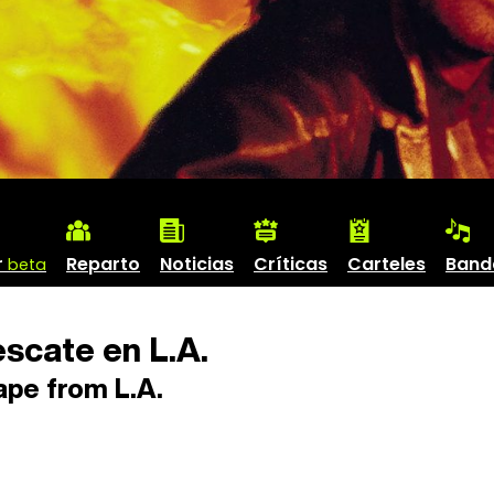
r
Reparto
Noticias
Críticas
Carteles
Band
beta
scate en L.A.
pe from L.A.