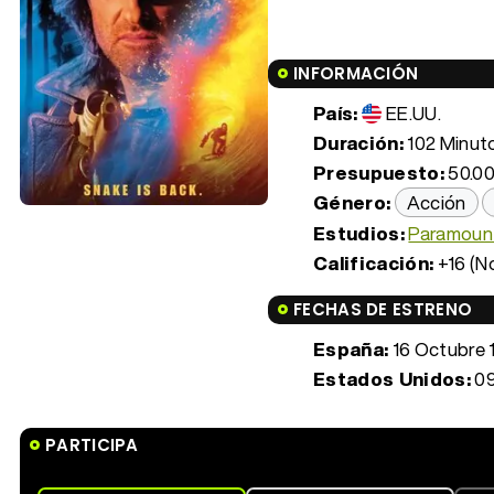
INFORMACIÓN
País:
EE.UU.
Duración:
102 Minuto
Presupuesto:
50.00
Género:
Acción
Estudios:
Paramount
Calificación:
+16 (N
FECHAS DE ESTRENO
España:
16 Octubre 
Estados Unidos:
09
PARTICIPA