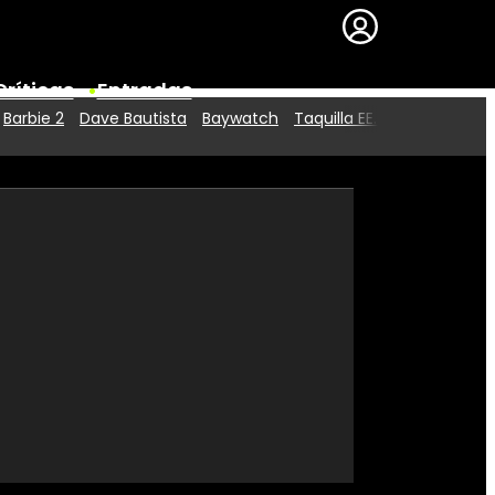
Críticas
Entradas
Barbie 2
Dave Bautista
Baywatch
Taquilla EE.UU.
Series
Premios