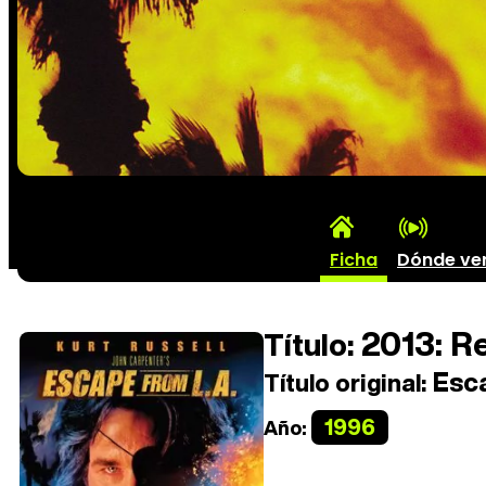
Ficha
Dónde ve
2013: Re
Título:
Esca
Título original:
1996
Año: