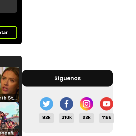
otar
Síguenos
Tráiler 'North Star' (2023)
92k
310k
22k
118k
Tráiler en español de 'La isla olvidada'