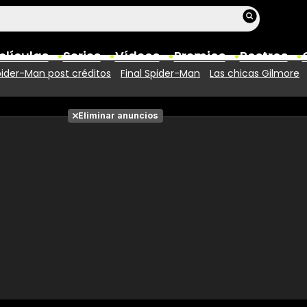
elículas
Series
Vídeos
Premios
Rostros
ider-Man post créditos
Final Spider-Man
Las chicas Gilmore
Películas
Eliminar anuncios
Fotos
Entradas