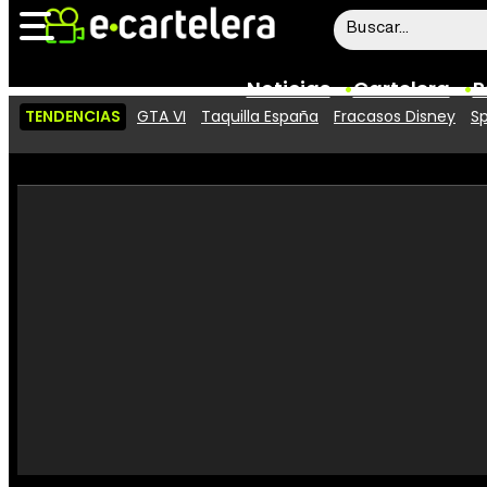
Noticias
Cartelera
P
TENDENCIAS
GTA VI
Taquilla España
Fracasos Disney
Sp
Noticias
Cartelera
Vídeos
Taquilla
Rostros
Críticas