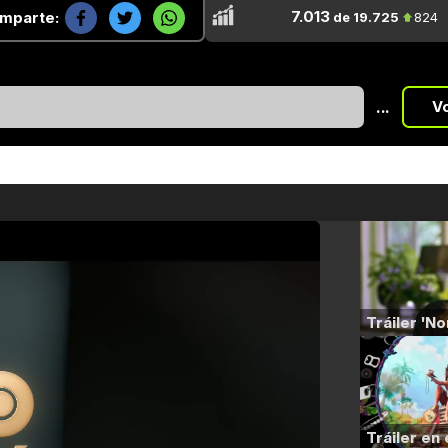
7.013
mparte:
de 19.725
824
...
V