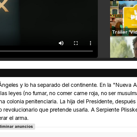
ngeles y lo ha separado del continente. En la "Nueva 
as leyes (no fumar, no comer carne roja, no ser musulmá
 colonia penitenciaria. La hija del Presidente, después
so revolucionario que pretende usarla. A Serpiente Plissk
rar el arma.
liminar anuncios