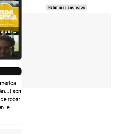
Eliminar anuncios
Tráiler 'Vida perra' (2026)
Tráiler Oficial en VOSE 'The Audacity'
América
n...) son
 de robar
Tráiler en español 'Outcome' (2026)
en le