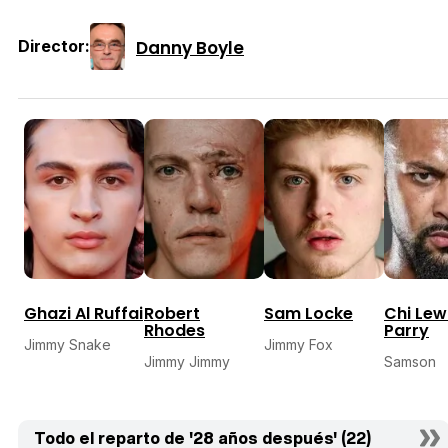
Danny Boyle
Director:
Ghazi Al Ruffai
Robert
Sam Locke
Chi Lew
Rhodes
Parry
Jimmy Snake
Jimmy Fox
Jimmy Jimmy
Samson
Todo el reparto de '28 años después' (22)