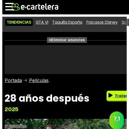
TENDENCIAS
GTA VI
Taquilla España
Fracasos Disney
Spi
Noticias
Cartelera
Eliminar anuncios
Series
Vídeos
Fotos
Premios
Críticas
Entradas
Portada
Películas
28 años después
Tráiler
2025
7,1