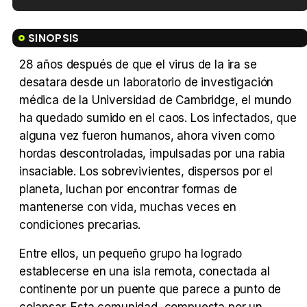
Tráiler en español de 'La isla olvidada'
SINOPSIS
28 años después de que el virus de la ira se
desatara desde un laboratorio de investigación
Tráiler 'Vida perra' (2026)
médica de la Universidad de Cambridge, el mundo
ha quedado sumido en el caos. Los infectados, que
alguna vez fueron humanos, ahora viven como
hordas descontroladas, impulsadas por una rabia
insaciable. Los sobrevivientes, dispersos por el
Tráiler Oficial en VOSE 'The Audacity'
planeta, luchan por encontrar formas de
mantenerse con vida, muchas veces en
condiciones precarias.
Entre ellos, un pequeño grupo ha logrado
Tráiler en español 'Outcome' (2026)
establecerse en una isla remota, conectada al
continente por un puente que parece a punto de