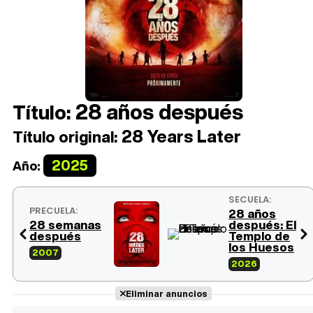
28 años después
Título:
28 Years Later
Título original:
2025
Año:
SECUELA:
PRECUELA:
28 años
28 semanas
después: El
después
Templo de
los Huesos
2007
2026
Eliminar anuncios