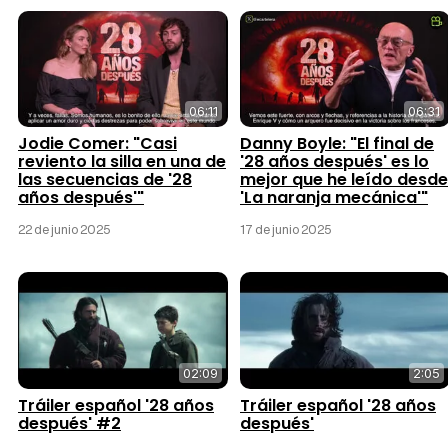
06:11
06:31
Jodie Comer: "Casi
Danny Boyle: "El final de
reviento la silla en una de
'28 años después' es lo
las secuencias de '28
mejor que he leído desde
años después'"
'La naranja mecánica'"
22 de junio 2025
17 de junio 2025
02:09
2:05
Tráiler español '28 años
Tráiler español '28 años
después' #2
después'