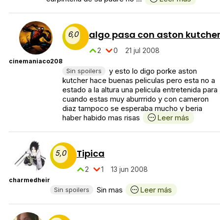
algo pasa con aston kutche
6,0
2
0
21 jul 2008
cinemaniaco208
y esto lo digo porke aston
Sin spoilers
kutcher hace buenas peliculas pero esta no a
estado a la altura una pelicula entretenida para
cuando estas muy aburrrido y con cameron
diaz tampoco se esperaba mucho y beria
haber habido mas risas
Leer más
Tipica
5,0
2
1
13 jun 2008
charmedheir
Sin mas
Leer más
Sin spoilers