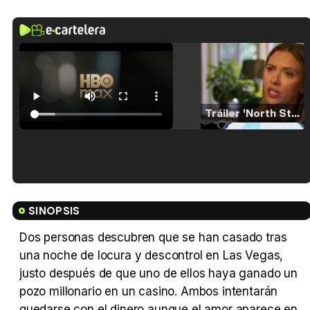
Tráiler 'North Star' (2023)
Tráiler en español de 'La isla olvidada'
SINOPSIS
Dos personas descubren que se han casado tras
una noche de locura y descontrol en Las Vegas,
Tráiler 'Vida perra' (2026)
justo después de que uno de ellos haya ganado un
pozo millonario en un casino. Ambos intentarán
quedarse con el dinero aunque el amor aparece en