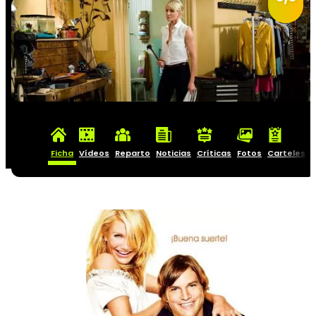
Ficha
Vídeos
Reparto
Noticias
Críticas
Fotos
Carteles