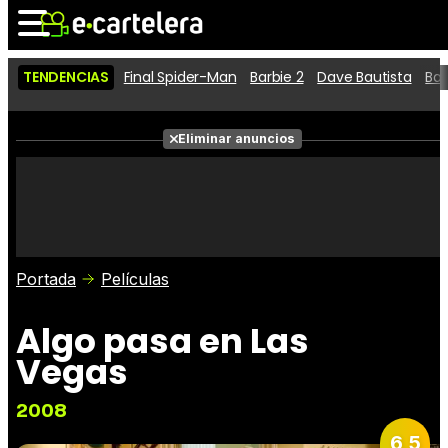
TENDENCIAS
Final Spider-Man
Barbie 2
Dave Bautista
Ba
Noticias
Cartelera
Eliminar anuncios
Series
Vídeos
Fotos
Premios
Críticas
Entradas
Portada
Películas
Algo pasa en Las
Vegas
2008
6,5