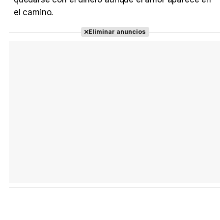
el camino.
Tráiler Oficial en VOSE 'The Audacity'
Eliminar anuncios
Tráiler en español 'Outcome' (2026)
Tráiler 'Do Not Enter' (2026)