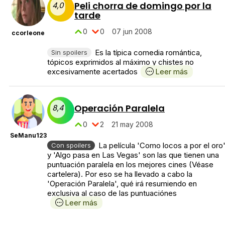
Peli chorra de domingo por la
4,0
tarde
0
0
07 jun 2008
ccorleone
Es la típica comedia romántica,
Sin spoilers
tópicos exprimidos al máximo y chistes no
excesivamente acertados
Leer más
Operación Paralela
8,4
0
2
21 may 2008
SeManu123
La película 'Como locos a por el oro
Con spoilers
y 'Algo pasa en Las Vegas' son las que tienen una
puntuación paralela en los mejores cines (Véase
cartelera). Por eso se ha llevado a cabo la
'Operación Paralela', qué irá resumiendo en
exclusiva al caso de las puntuaciónes
Leer más