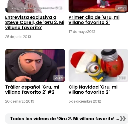
7:15
00:31
Entrevista exclusiva a
Primer clip de 'Gru, mi
Steve Carell, de 'Gru 2. Mi
villano favorito 2'
villano favorito'
17 de mayo 2013
25 de junio 2013
2:37
0:33
Tráiler español 'Gru, mi
Clip Navidad 'Gru, mi
villano favorito 2' #2
villano favorito 2'
20 de marzo 2013
5 de diciembre 2012
Todos los vídeos de 'Gru 2. Mi villano favorito' (8)