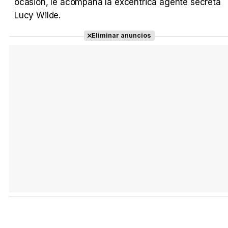
ocasión, le acompaña la excéntrica agente secreta
Lucy Wilde.
Tráiler Oficial en VOSE 'The Audacity'
Eliminar anuncios
Tráiler en español 'Outcome' (2026)
Tráiler 'Do Not Enter' (2026)