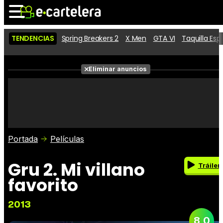
TENDENCIAS
Spring Breakers 2
X Men
GTA VI
Taquilla Es
Noticias
Cartelera
Eliminar anuncios
Series
Vídeos
Fotos
Premios
Críticas
Entradas
Portada
Películas
Gru 2. Mi villano
Tráiler
favorito
2013
8,0