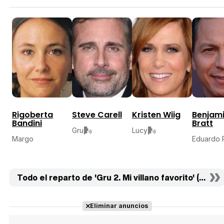
Rigoberta
Steve Carell
Kristen Wiig
Benjam
Bandini
Bratt
Gru
Lucy
Margo
Eduardo 
Todo el reparto de 'Gru 2. Mi villano favorito' (23)
Eliminar anuncios