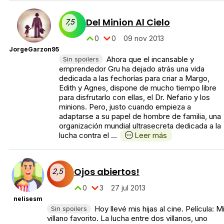
Del Minion Al Cielo
7,5
0
0
09 nov 2013
JorgeGarzon95
Ahora que el incansable y
Sin spoilers
emprendedor Gru ha dejado atrás una vida
dedicada a las fechorías para criar a Margo,
Edith y Agnes, dispone de mucho tiempo libre
para disfrutarlo con ellas, el Dr. Nefario y los
minions. Pero, justo cuando empieza a
adaptarse a su papel de hombre de familia, una
organización mundial ultrasecreta dedicada a la
lucha contra el ...
Leer más
Ojos abiertos!
2,5
0
3
27 jul 2013
nelisesm
Hoy llevé mis hijas al cine. Película: M
Sin spoilers
villano favorito. La lucha entre dos villanos, uno