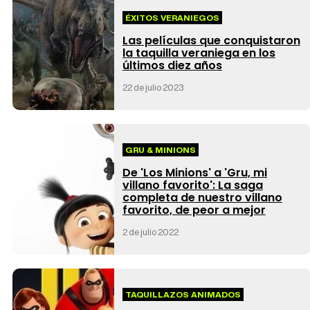
ÉXITOS VERANIEGOS
Las películas que conquistaron
la taquilla veraniega en los
últimos diez años
22 de julio 2023
GRU & MINIONS
De 'Los Minions' a 'Gru, mi
villano favorito': La saga
completa de nuestro villano
favorito, de peor a mejor
2 de julio 2022
TAQUILLAZOS ANIMADOS