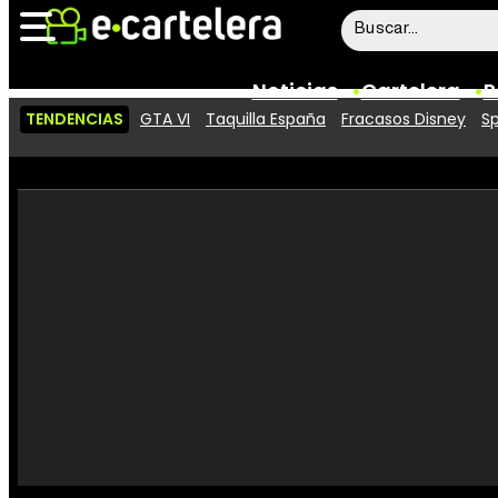
Noticias
Cartelera
P
TENDENCIAS
GTA VI
Taquilla España
Fracasos Disney
Sp
Noticias
Cartelera
Vídeos
Taquilla
Rostros
Críticas