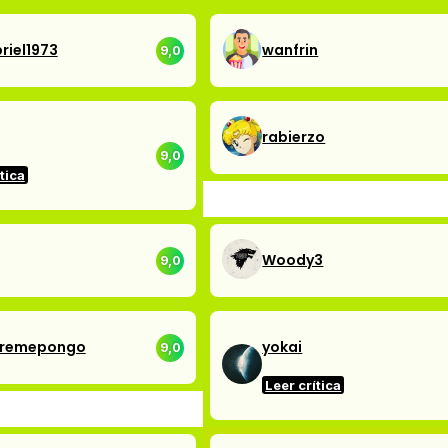
riel1973
wanfrin
9,0
rabierzo
9,0
tica
Woody3
9,0
remepongo
yokai
9,0
Leer crítica