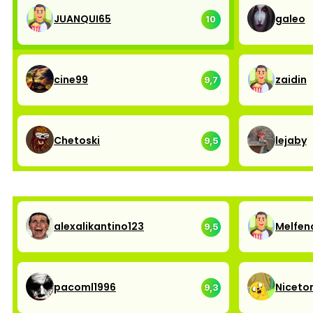
JUANQUI65
galeo
10
cine99
zaidin
9,7
Chetoski
lejaby
9,5
alexalikantino123
Melfen
9,5
pacoml1996
Niceto
9,3