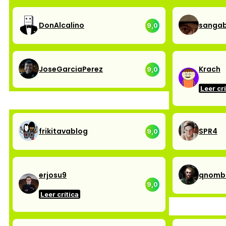
DonAlcalino
sangab
9,0
JoseGarciaPerez
Krach
9,0
Leer crí
frikitavablog
SPR4
9,0
erjosu9
qnomb
9,0
Leer crítica