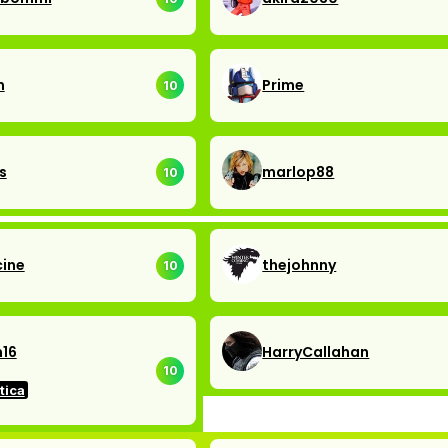
n
Prime
10
s
marlop88
10
ine
thejohnny
10
16
HarryCallahan
10
tica