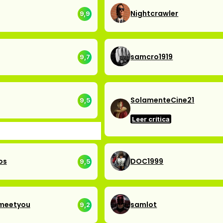
Nightcrawler
9,9
samcro1919
9,7
SolamenteCine21
9,5
Leer crítica
os
DOC1999
9,5
meetyou
samlot
9,2