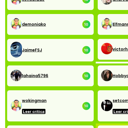
demoniako
Elfman
10
victorh
JaimeFSJ
10
lahaina5796
Hobbyc
10
wokingman
setcom
10
Leer crítica
Leer crí