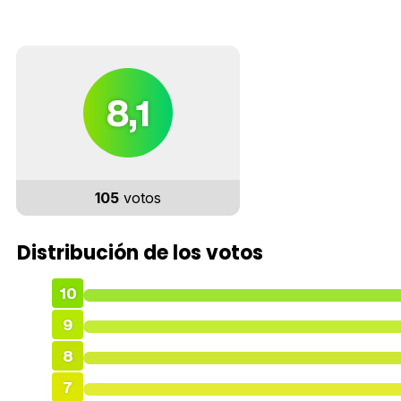
8,1
105
votos
Distribución de los votos
10
9
8
7