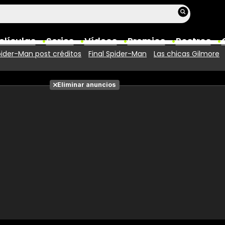
elículas
Series
Vídeos
Premios
Rostros
ider-Man post créditos
Final Spider-Man
Las chicas Gilmore
Películas
Eliminar anuncios
Fotos
Entradas