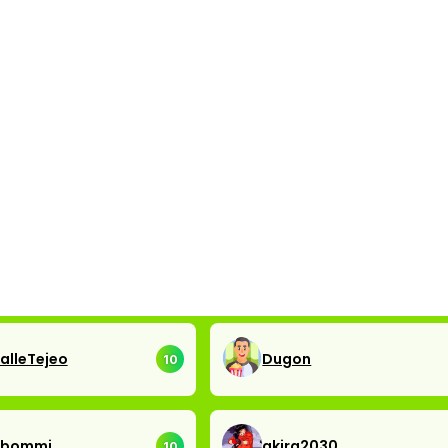
alleTejeo
Dugon
10
abommi
akira2030
10