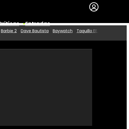
Críticas
Entradas
Barbie 2
Dave Bautista
Baywatch
Taquilla EE.UU.
Series
Premios