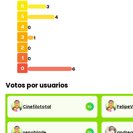
6
3
5
4
4
0
3
1
2
0
1
0
0
6
Votos por usuarios
Cinefilototal
FelipeV
10
xenoblade
andre
10