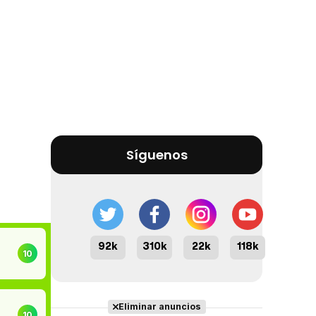
Síguenos
92k
310k
22k
118k
10
Eliminar anuncios
10