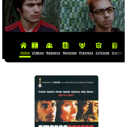
Ficha
Vídeos
Reparto
Noticias
Premios
Críticas
Carteles