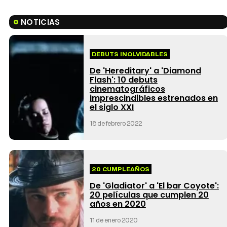
NOTICIAS
DEBUTS INOLVIDABLES
De 'Hereditary' a 'Diamond
Flash': 10 debuts
cinematográficos
imprescindibles estrenados en
el siglo XXI
18 de febrero 2022
20 CUMPLEAÑOS
De 'Gladiator' a 'El bar Coyote':
20 películas que cumplen 20
años en 2020
11 de enero 2020