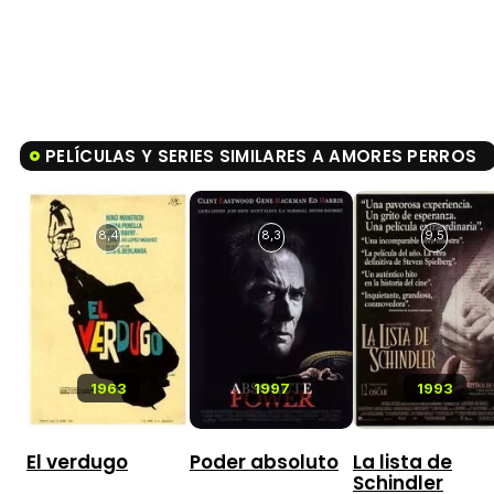
PELÍCULAS Y SERIES SIMILARES A AMORES PERROS
8,4
8,3
9,5
1963
1997
1993
El verdugo
Poder absoluto
La lista de
Schindler