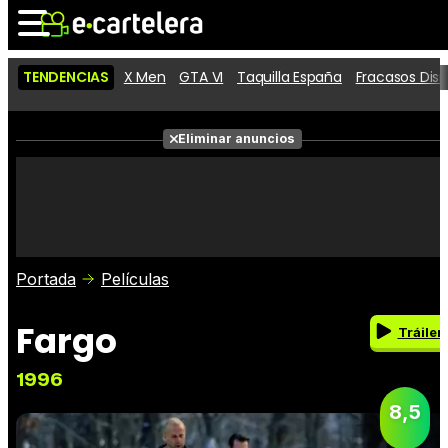
TENDENCIAS
X Men
GTA VI
Taquilla España
Fracasos Dis
Noticias
Cartelera
Eliminar anuncios
Series
Vídeos
Fotos
Premios
Críticas
Entradas
Portada
Películas
Fargo
Tráiler
1996
8,5