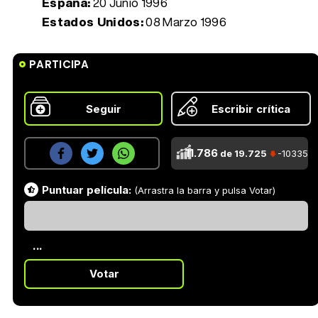
España:
20 Junio 1996
Estados Unidos:
08 Marzo 1996
PARTICIPA
Seguir
Escribir crítica
11.786
de 19.725
-10335
Puntuar película:
(Arrastra la barra y pulsa Votar)
...
Votar