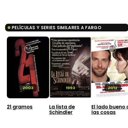
PELÍCULAS Y SERIES SIMILARES A FARGO
8,2
9,5
8,5
2003
1993
2012
21 gramos
La lista de
El lado bueno 
Schindler
las cosas