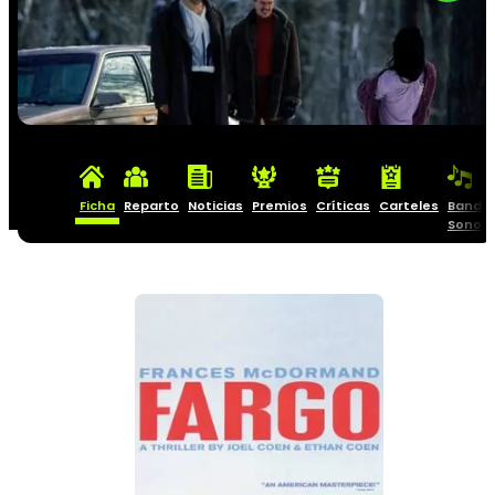
Ficha
Reparto
Noticias
Premios
Críticas
Carteles
Banda
Sonor