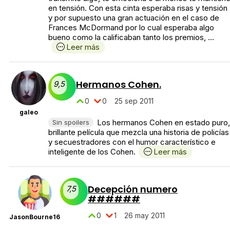
en tensión. Con esta cinta esperaba risas y tensión
y por supuesto una gran actuación en el caso de
Frances McDormand por lo cual esperaba algo
bueno como la calificaban tanto los premios, ...
Leer más
Hermanos Cohen.
9,5
0
0
25 sep 2011
galeo
Los hermanos Cohen en estado puro,
Sin spoilers
brillante película que mezcla una historia de policías
y secuestradores con el humor característico e
inteligente de los Cohen.
Leer más
Decepción numero
7,5
######
0
1
26 may 2011
JasonBourne16