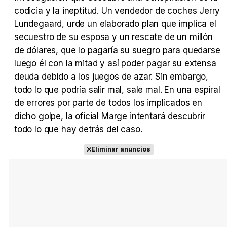
codicia y la ineptitud. Un vendedor de coches Jerry
Lundegaard, urde un elaborado plan que implica el
Tráiler Oficial en VOSE 'The Audacity'
secuestro de su esposa y un rescate de un millón
de dólares, que lo pagaría su suegro para quedarse
luego él con la mitad y así poder pagar su extensa
deuda debido a los juegos de azar. Sin embargo,
Tráiler en español 'Outcome' (2026)
todo lo que podría salir mal, sale mal. En una espiral
de errores por parte de todos los implicados en
dicho golpe, la oficial Marge intentará descubrir
todo lo que hay detrás del caso.
Tráiler 'Do Not Enter' (2026)
Eliminar anuncios