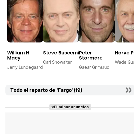
William H.
Steve Buscemi
Peter
Harve P
Macy
Stormare
Carl Showalter
Wade Gus
Jerry Lundegaard
Gaear Grimsrud
Todo el reparto de 'Fargo' (19)
Eliminar anuncios