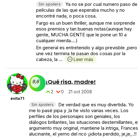
Ya no se por cual numero paso de
Sin spoilers
películas de las que esperaba mucho y no
encontré nada, o poca cosa.
Fargo es un buen thriller, aunque me sorprende
esos premios y tan buenas notas(aunque hay
gente, MUCHA GENTE que le pone un 10 a
cualquier mierda....)
En general es entretenido y algo previsble ,pero
une vez termina te pasan dos cosas por la
cabeza, la ...
Leer más
¡Qué risa, madre!
9,6
2
0
21 oct 2008
evita71
De verdad que es muy divertida. Yo
Sin spoilers
me lo pasé pipa y ,la he visto varias veces. Los
perfiles de los personajes son geniales, los
diálogos brillantes, las situaciones desternillantes, e
argumento muy original, mantiene la intriga, Frances
alucinante, el yerno del rico ¡¡idiota perdido, je,je,..!!