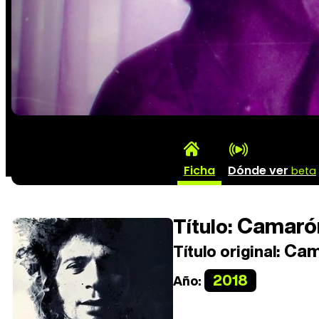
Ficha
Dónde ver
beta
Camarón
Título:
Cama
Título original:
2018
Año: