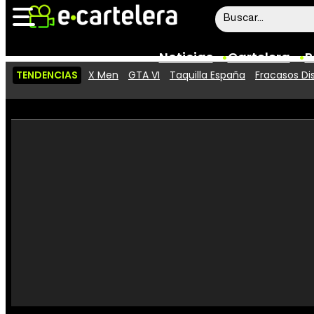
Noticias
Cartelera
P
TENDENCIAS
X Men
GTA VI
Taquilla España
Fracasos Di
Noticias
Cartelera
Vídeos
Taquilla
Rostros
Críticas