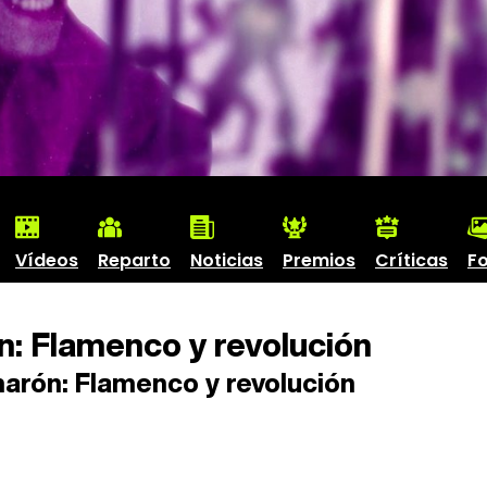
Vídeos
Reparto
Noticias
Premios
Críticas
F
: Flamenco y revolución
rón: Flamenco y revolución