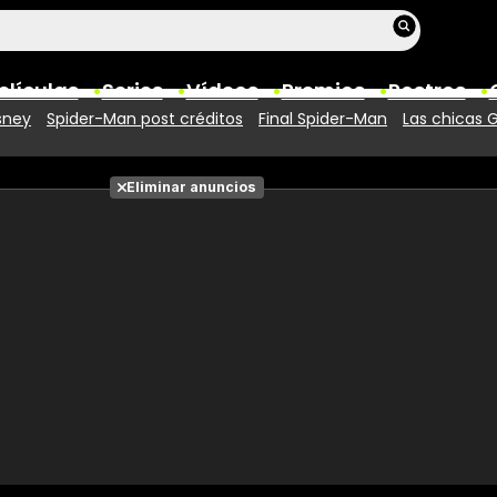
elículas
Series
Vídeos
Premios
Rostros
sney
Spider-Man post créditos
Final Spider-Man
Las chicas 
Películas
Eliminar anuncios
Fotos
Entradas