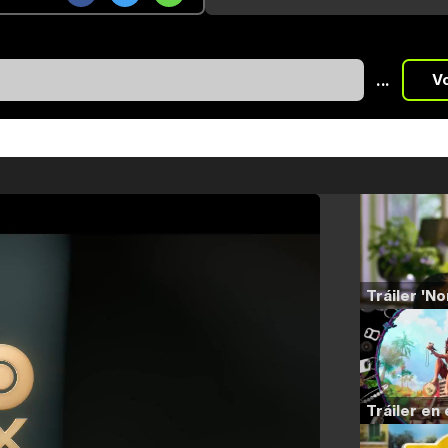
...
V