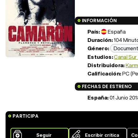
INFORMACIÓN
País:
España
Duración:
104 Minuto
Género:
Document
Estudios:
Canal Sur 
Distribuidora:
Karm
Calificación:
PC (Pe
FECHAS DE ESTRENO
España:
01 Junio 201
PARTICIPA
Seguir
Escribir crítica
Co