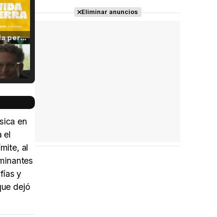
Eliminar anuncios
Tráiler 'Vida perra' (2026)
Tráiler Oficial en VOSE 'The Audacity'
sica en
 el
mite, al
Tráiler en español 'Outcome' (2026)
rminantes
fías y
que dejó
Tráiler 'Do Not Enter' (2026)