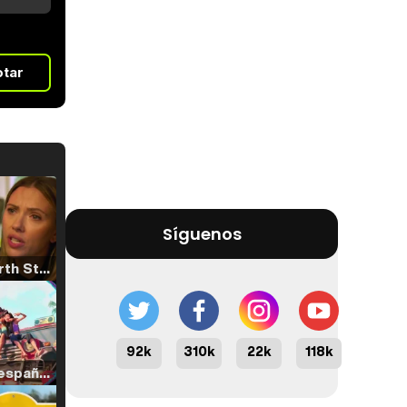
otar
Síguenos
Tráiler 'North Star' (2023)
92k
310k
22k
118k
Tráiler en español de 'La isla olvidada'