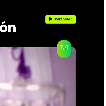
Ver
tráiler
ión
7,4