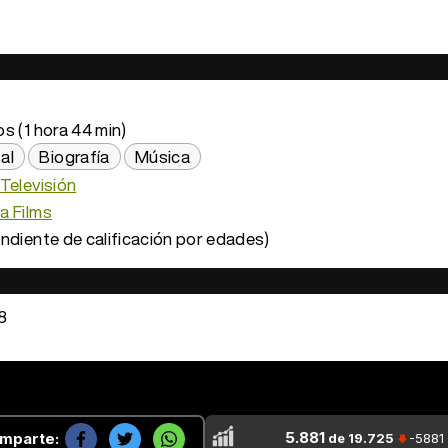
s (1 hora 44 min)
al
Biografía
Música
Televisión
a Films
ndiente de calificación por edades)
8
5.881
mparte:
de 19.725
-5881