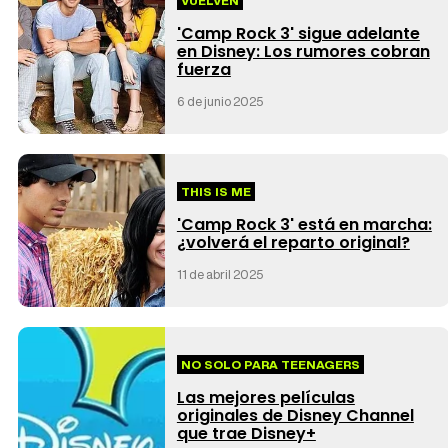
VUELVEN
'Camp Rock 3' sigue adelante
en Disney: Los rumores cobran
fuerza
6 de junio 2025
THIS IS ME
'Camp Rock 3' está en marcha:
¿volverá el reparto original?
11 de abril 2025
NO SOLO PARA TEENAGERS
Las mejores películas
originales de Disney Channel
que trae Disney+