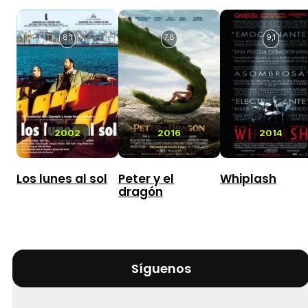
8,1
7,8
9,1
2002
2016
2014
Los lunes al sol
Peter y el
Whiplash
dragón
Síguenos