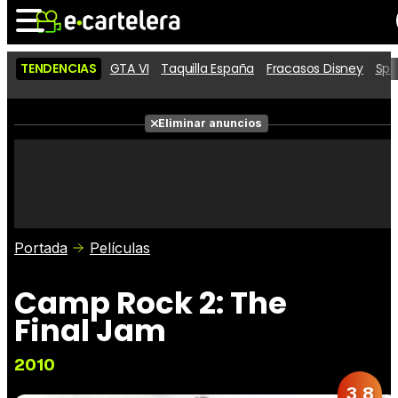
TENDENCIAS
GTA VI
Taquilla España
Fracasos Disney
Spi
Noticias
Cartelera
Películas
Eliminar anuncios
Series
Vídeos
Taquilla
Fotos
Premios
Rostros
Críticas
Entradas
Portada
Películas
Camp Rock 2: The
Final Jam
2010
3,8