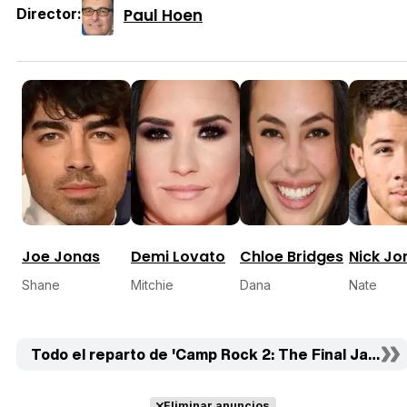
Paul Hoen
Director:
Joe Jonas
Demi Lovato
Chloe Bridges
Nick Jo
Shane
Mitchie
Dana
Nate
Todo el reparto de 'Camp Rock 2: The Final Jam' (16
Eliminar anuncios