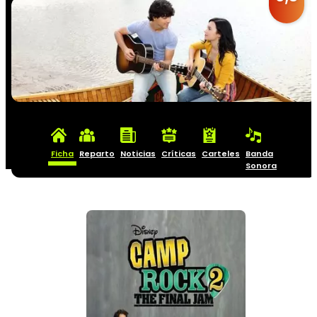
Ficha
Reparto
Noticias
Críticas
Carteles
Banda
Sonora