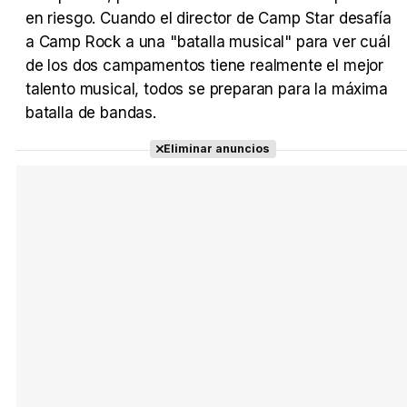
en riesgo. Cuando el director de Camp Star desafía
a Camp Rock a una "batalla musical" para ver cuál
Tráiler Oficial en VOSE 'The Audacity'
de los dos campamentos tiene realmente el mejor
talento musical, todos se preparan para la máxima
batalla de bandas.
Eliminar anuncios
Tráiler en español 'Outcome' (2026)
Tráiler 'Do Not Enter' (2026)