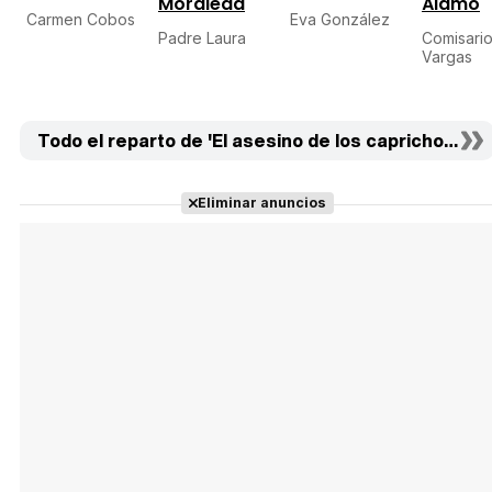
Moraleda
Álamo
Carmen Cobos
Eva González
Padre Laura
Comisario
Vargas
Todo el reparto de 'El asesino de los caprichos' (18)
Eliminar anuncios