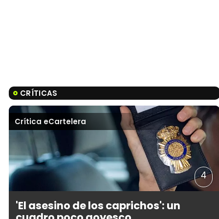
CRÍTICAS
Crítica eCartelera
4
'El asesino de los caprichos': un
cuadro poco goyesco