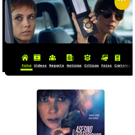
Ficha
Vídeos
Reparto
Noticias
Críticas
Fotos
Carteles