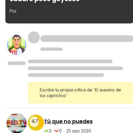
Por
Escribe tu propia crítica de 'El asesino de
los caprichos'
Tú que no puedes
4,7
0
0
25 ago 2020