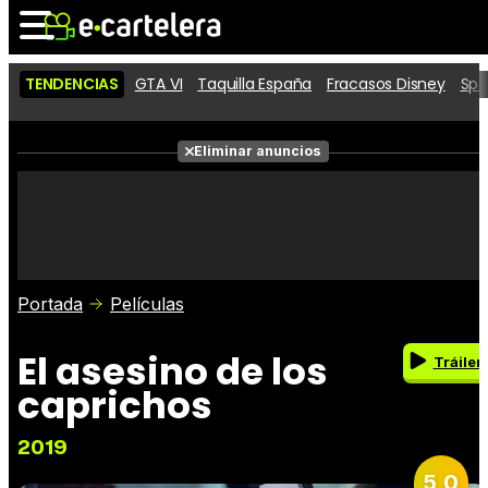
TENDENCIAS
GTA VI
Taquilla España
Fracasos Disney
Spi
Noticias
Cartelera
Eliminar anuncios
Series
Vídeos
Fotos
Premios
Críticas
Entradas
Portada
Películas
El asesino de los
Tráiler
caprichos
2019
5,0