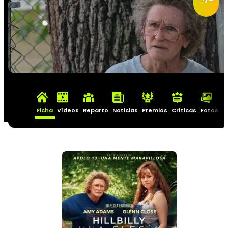
Ficha
Vídeos
Reparto
Noticias
Premios
Críticas
Fotos
C