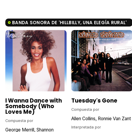
BANDA SONORA DE 'HILLBILLY, UNA ELEGÍA RURAL'
I Wanna Dance with
Tuesday's Gone
Somebody (Who
Compuesta por
Loves Me)
Allen Collins
Ronnie Van Zant
Compuesta por
Interpretada por
George Merrill
Shannon