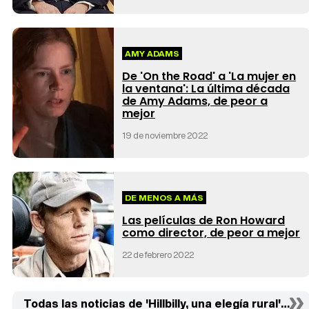
AMY ADAMS
De 'On the Road' a 'La mujer en
la ventana': La última década
de Amy Adams, de peor a
mejor
19 de noviembre 2022
DE MENOS A MÁS
Las películas de Ron Howard
como director, de peor a mejor
22 de febrero 2022
Todas las noticias de 'Hillbilly, una elegía rural' (5)