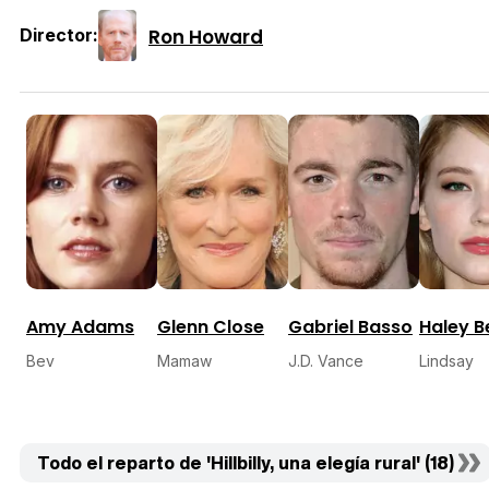
Ron Howard
Director:
Amy Adams
Glenn Close
Gabriel Basso
Haley B
Bev
Mamaw
J.D. Vance
Lindsay
Todo el reparto de 'Hillbilly, una elegía rural' (18)