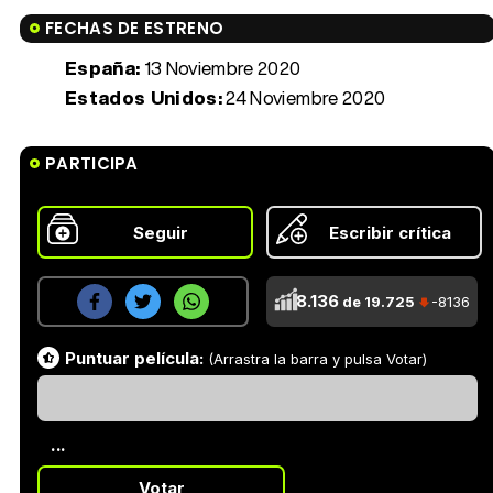
FECHAS DE ESTRENO
España:
13 Noviembre 2020
Estados Unidos:
24 Noviembre 2020
PARTICIPA
Seguir
Escribir crítica
8.136
de 19.725
-8136
Puntuar película:
(Arrastra la barra y pulsa Votar)
...
Votar