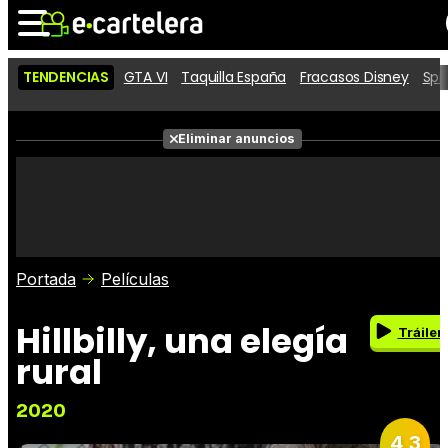
TENDENCIAS
GTA VI
Taquilla España
Fracasos Disney
Spi
Noticias
Cartelera
Películas
Eliminar anuncios
Series
Vídeos
Taquilla
Fotos
Premios
Rostros
Críticas
Entradas
Portada
Películas
Hillbilly, una elegía
Tráiler
rural
2020
4,3