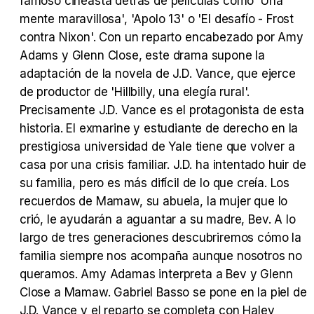
famoso cineasta detrás de películas como 'Una
mente maravillosa', 'Apolo 13' o 'El desafío - Frost
contra Nixon'. Con un reparto encabezado por Amy
Adams y Glenn Close, este drama supone la
adaptación de la novela de J.D. Vance, que ejerce
Tráiler Oficial en VOSE 'The Audacity'
de productor de 'Hillbilly, una elegía rural'.
Precisamente J.D. Vance es el protagonista de esta
historia. El exmarine y estudiante de derecho en la
prestigiosa universidad de Yale tiene que volver a
Tráiler en español 'Outcome' (2026)
casa por una crisis familiar. J.D. ha intentado huir de
su familia, pero es más difícil de lo que creía. Los
recuerdos de Mamaw, su abuela, la mujer que lo
crió, le ayudarán a aguantar a su madre, Bev. A lo
largo de tres generaciones descubriremos cómo la
Tráiler 'Do Not Enter' (2026)
familia siempre nos acompaña aunque nosotros no
queramos. Amy Adamas interpreta a Bev y Glenn
Close a Mamaw. Gabriel Basso se pone en la piel de
J.D. Vance y el reparto se completa con Haley