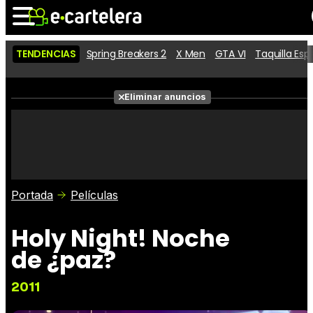
TENDENCIAS
Spring Breakers 2
X Men
GTA VI
Taquilla Es
Noticias
Cartelera
Películas
Eliminar anuncios
Series
Vídeos
Taquilla
Fotos
Premios
Rostros
Críticas
Entradas
Portada
Películas
Holy Night! Noche
de ¿paz?
2011