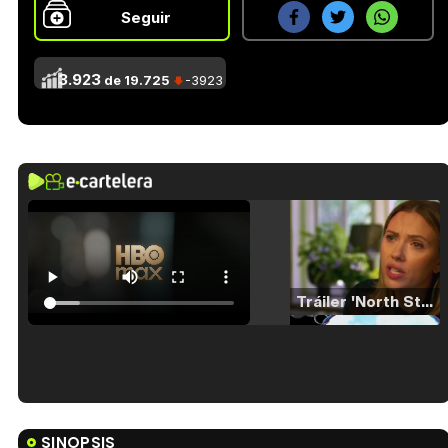
Seguir
3.923
de 19.725
-3923
Tráiler 'North Star' (2023)
Tráiler en español de 'La isla olvidada'
SINOPSIS