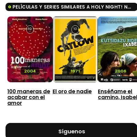
PELÍCULAS Y SERIES SIMILARES A HOLY NIGHT! NOCHE DE ¿PAZ?
10
10
10
2004
1971
2006
100 maneras de
El oro de nadie
Enséñame el
acabar con el
camino, Isabe
amor
Síguenos