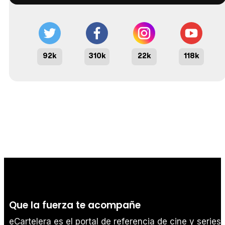
92k
310k
22k
118k
Que la fuerza te acompañe
eCartelera es el portal de referencia de cine y series.