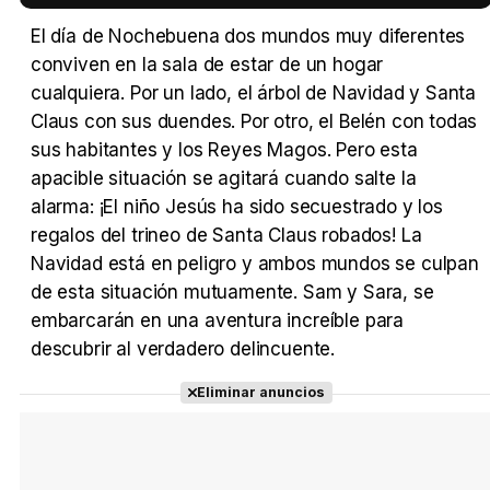
El día de Nochebuena dos mundos muy diferentes
conviven en la sala de estar de un hogar
Tráiler 'Vida perra' (2026)
cualquiera. Por un lado, el árbol de Navidad y Santa
Claus con sus duendes. Por otro, el Belén con todas
sus habitantes y los Reyes Magos. Pero esta
apacible situación se agitará cuando salte la
alarma: ¡El niño Jesús ha sido secuestrado y los
Tráiler Oficial en VOSE 'The Audacity'
regalos del trineo de Santa Claus robados! La
Navidad está en peligro y ambos mundos se culpan
de esta situación mutuamente. Sam y Sara, se
embarcarán en una aventura increíble para
Tráiler en español 'Outcome' (2026)
descubrir al verdadero delincuente.
Eliminar anuncios
Tráiler 'Do Not Enter' (2026)